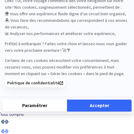
Road Trips
Safari
Sénior
Tennis
Tout compris