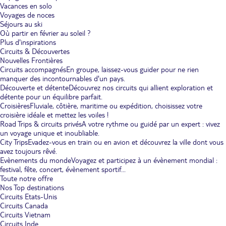
Vacances en solo
Voyages de noces
Séjours au ski
Où partir en février au soleil ?
Plus d'inspirations
Circuits & Découvertes
Nouvelles Frontières
Circuits accompagnés
En groupe, laissez-vous guider pour ne rien
manquer des incontournables d'un pays.
Découverte et détente
Découvrez nos circuits qui allient exploration et
détente pour un équilibre parfait.
Croisières
Fluviale, côtière, maritime ou expédition, choisissez votre
croisière idéale et mettez les voiles !
Road Trips & circuits privés
A votre rythme ou guidé par un expert : vivez
un voyage unique et inoubliable.
City Trips
Evadez-vous en train ou en avion et découvrez la ville dont vous
avez toujours rêvé.
Evènements du monde
Voyagez et participez à un évènement mondial :
festival, fête, concert, évènement sportif...
Toute notre offre
Nos Top destinations
Circuits Etats-Unis
Circuits Canada
Circuits Vietnam
Circuits Inde