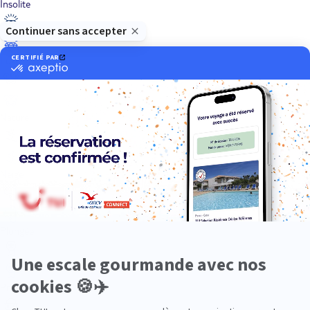
Insolite
Luxe
Nature
Neige
Plongée
Premium