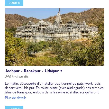
JOUR 8
pierre.
Déjeuner dans un restaurant bio.
Visite du magnifique fort de Mehrangarh. À l’intérieur de celui-ci se
trouvent plusieurs palais richement décorés et agrémentés de
nombreuses cours. Enfin, petite balade autour de la tour de
l’horloge dans la vieille ville avec un arrêt pour goûter le ghewar,
sucrerie rajasthani.
Jodhpur - Ranakpur - Udaipur •
290 km/env. 6h
Le matin, découverte d’un atelier traditionnel de patchwork, puis
départ vers Udaipur. En route, visite (avec audioguide) des temples
jaïns de Ranakpur, enfouis dans la ravine et si discrets qu’ils ont
échappé à tout pillage. Leur beauté se dévoile pleinement à
Plus de détails
l’intérieur, où les 29 salles soutenues par 420 piliers blancs sont
toutes différentes.