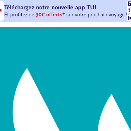
Téléchargez notre nouvelle
app TUI
Et profitez de
30€ offerts*
sur votre
prochain
voyage !
avec le code :
HAPPYAPP