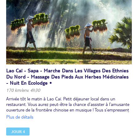
vietnamienne dont le nom vient du français "pain de mie" !
Dîner local.
Transfert à la gare d'Hanoï pour prendre votre train de nuit (voir
les notes) en direction de Lao Caï. Nuit à bord du train (cabine
climatisée 4 couchettes, au confort sommaire - possibilité de n'être
que 2 dans une cabine de 4 personne avec supplément).
Lao Caï - Sapa - Marche Dans Les Villages Des Ethnies
Du Nord - Massage Des Pieds Aux Herbes Médicinales
- Nuit En Ecolodge •
170 km/env. 4h30
Arrivée tôt le matin à Lao Caï. Petit déjeuner local dans un
restaurant. Vous aurez peut-être la chance d’assister à l’amusante
ouverture de la frontière chinoise en musique ! Tous s’empressent
de traverser le pont pour vendre ou acheter leurs marchandises. À
Plus de détails
cet endroit, c’est le fleuve Rouge qui sépare Lao Caï de Hého, la
ville chinoise située sur l’autre rive.
JOUR 4
Sapa
s’est développée au 19e siècle pour devenir une station
climatique courue par les Français résidant à Hanoï, fuyant les