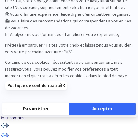
Road Trips
Safari
Sénior
Tennis
Tout compris