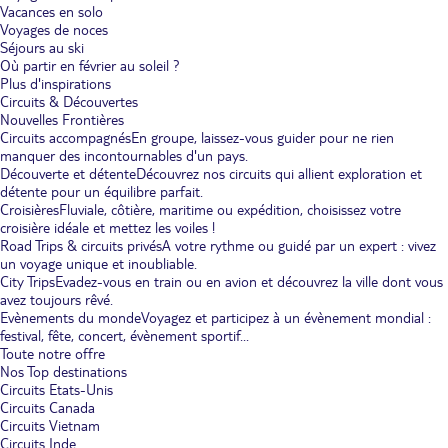
Vacances en solo
Voyages de noces
Séjours au ski
Où partir en février au soleil ?
Plus d'inspirations
Circuits & Découvertes
Nouvelles Frontières
Circuits accompagnés
En groupe, laissez-vous guider pour ne rien
manquer des incontournables d'un pays.
Découverte et détente
Découvrez nos circuits qui allient exploration et
détente pour un équilibre parfait.
Croisières
Fluviale, côtière, maritime ou expédition, choisissez votre
croisière idéale et mettez les voiles !
Road Trips & circuits privés
A votre rythme ou guidé par un expert : vivez
un voyage unique et inoubliable.
City Trips
Evadez-vous en train ou en avion et découvrez la ville dont vous
avez toujours rêvé.
Evènements du monde
Voyagez et participez à un évènement mondial :
festival, fête, concert, évènement sportif...
Toute notre offre
Nos Top destinations
Circuits Etats-Unis
Circuits Canada
Circuits Vietnam
Circuits Inde