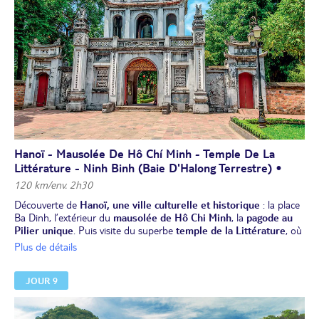
poissons grillés, servi avec des nouilles fraîches, de l'aneth et des
herbes aromatiques. C'est un véritable symbole de la cuisine
vietnamienne.
Nuit à l’hôtel au centre d'Hanoï.
Hanoï - Mausolée De Hô Chí Minh - Temple De La
Littérature - Ninh Binh (baie D'Halong Terrestre) •
120 km/env. 2h30
Découverte de
Hanoï, une ville culturelle et historique
: la place
Ba Dinh, l’extérieur du
mausolée de Hô Chi Minh
, la
pagode au
Pilier unique
. Puis visite du superbe
temple de la
Littérature
, où
les étudiants obtenaient leur diplôme de mandarin. Promenade à
Plus de détails
pied dans le quartier colonial pittoresque, depuis l'opéra, via le parc
Ly Thai To, jusqu'au lac de l’Épée restituée où se trouve le temple
JOUR 9
Ngoc Son. Puis vous déambulerez dans les ruelles du vieux quartier
avec son marché local et les façades de ses maisons datant de
1954.