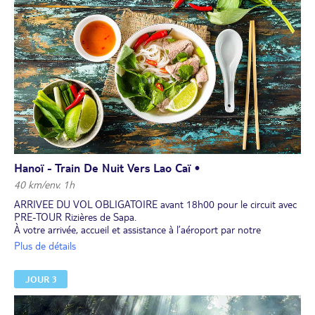
Hanoï - Train De Nuit Vers Lao Caï •
40 km/env. 1h
ARRIVEE DU VOL OBLIGATOIRE avant 18h00 pour le circuit avec
PRE-TOUR Rizières de Sapa.
À votre arrivée, accueil et assistance à l’aéroport par notre
représentant. Transfert à Hanoï. Première découverte de la ville à
Plus de détails
pied.
Déjeuner libre.
JOUR 3
Hanoï regorge d’échoppes de rue. Nous vous suggérons de goûter
au plat national, le "Pho", une soupe de nouilles au bœuf qui se
déguste dès le matin, ou au "Banh Mi", un sandwich garni à la