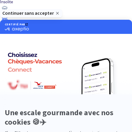
Insolite
Luxe
Nature
Neige
Plongée
Premium