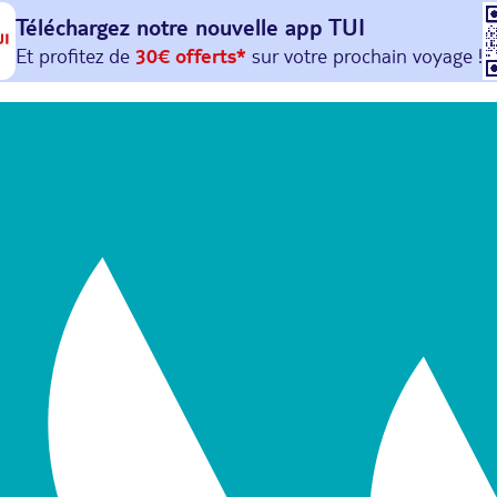
Téléchargez notre nouvelle
app TUI
Et profitez de
30€ offerts*
sur votre
prochain
voyage !
avec le code :
HAPPYAPP