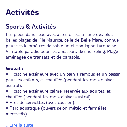
IPTV
• Coffre-fort
Activités
• Mini-bar (vide, boissons et snacks payants
disponibles à la boutique)
• Nécessaire à café et thé
Sports & Activités
• Balcon ou terrasse aménagés avec vue sur le
jardin.
Les pieds dans l’eau avec accès direct à l'une des plus
• Même configuration pour les chambres
belles plages de l'île Maurice, celle de Belle Mare, connue
individuelles, triples et quadruples.
pour ses kilomètres de sable fin et son lagon turquoise.
• Possibilité de chambres communicantes.
Véritable paradis pour les amateurs de snorkeling. Plage
aménagée de transats et de parasols.
Gratuit :
• 1 piscine extérieure avec un bain à remous et un bassin
pour les enfants, et chauffée (pendant les mois d'hiver
austral).
• 1 piscine extérieure calme, réservée aux adultes, et
chauffée (pendant les mois d’hiver austral).
• Prêt de serviettes (avec caution).
• Parc aquatique (ouvert selon météo et fermé les
mercredis)
...
... Lire la suite