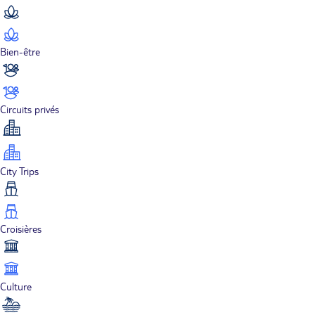
Bien-être
Circuits privés
City Trips
Croisières
Culture