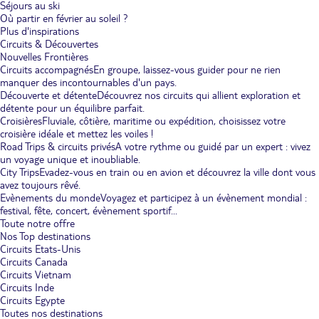
Séjours au ski
Où partir en février au soleil ?
Plus d'inspirations
Circuits & Découvertes
Nouvelles Frontières
Circuits accompagnés
En groupe, laissez-vous guider pour ne rien
manquer des incontournables d'un pays.
Découverte et détente
Découvrez nos circuits qui allient exploration et
détente pour un équilibre parfait.
Croisières
Fluviale, côtière, maritime ou expédition, choisissez votre
croisière idéale et mettez les voiles !
Road Trips & circuits privés
A votre rythme ou guidé par un expert : vivez
un voyage unique et inoubliable.
City Trips
Evadez-vous en train ou en avion et découvrez la ville dont vous
avez toujours rêvé.
Evènements du monde
Voyagez et participez à un évènement mondial :
festival, fête, concert, évènement sportif...
Toute notre offre
Nos Top destinations
Circuits Etats-Unis
Circuits Canada
Circuits Vietnam
Circuits Inde
Circuits Egypte
Toutes nos destinations