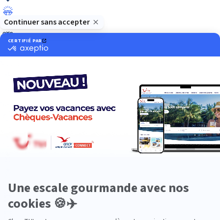
Luxe
Nature
Neige
Plongée
Premium