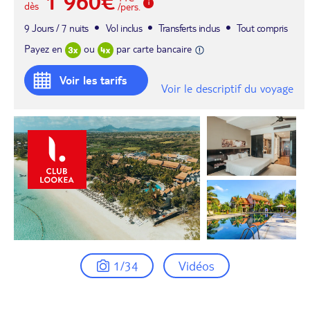
1 960€
dès
/pers.
9 Jours / 7 nuits
Vol inclus
Transferts inclus
Tout compris
Payez en
ou
par carte bancaire
Voir les tarifs
Voir le descriptif du voyage
1/34
Vidéos