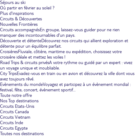
Séjours au ski
Où partir en février au soleil ?
Plus d'inspirations
Circuits & Découvertes
Nouvelles Frontières
Circuits accompagnés
En groupe, laissez-vous guider pour ne rien
manquer des incontournables d'un pays.
Découverte et détente
Découvrez nos circuits qui allient exploration et
détente pour un équilibre parfait.
Croisières
Fluviale, côtière, maritime ou expédition, choisissez votre
croisière idéale et mettez les voiles !
Road Trips & circuits privés
A votre rythme ou guidé par un expert : vivez
un voyage unique et inoubliable.
City Trips
Evadez-vous en train ou en avion et découvrez la ville dont vous
avez toujours rêvé.
Evènements du monde
Voyagez et participez à un évènement mondial :
festival, fête, concert, évènement sportif...
Toute notre offre
Nos Top destinations
Circuits Etats-Unis
Circuits Canada
Circuits Vietnam
Circuits Inde
Circuits Egypte
Toutes nos destinations