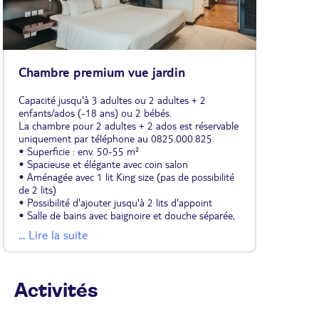
Chambre premium vue jardin
Capacité jusqu'à 3 adultes ou 2 adultes + 2
enfants/ados (-18 ans) ou 2 bébés.
La chambre pour 2 adultes + 2 ados est réservable
uniquement par téléphone au 0825.000.825.
• Superficie : env. 50-55 m²
• Spacieuse et élégante avec coin salon
• Aménagée avec 1 lit King size (pas de possibilité
de 2 lits)
• Possibilité d'ajouter jusqu'à 2 lits d'appoint
• Salle de bains avec baignoire et douche séparée,
sèche-cheveux
... Lire la suite
• Climatisation
• Télévision avec chaînes françaises et système
IPTV
• Coffre-fort
Activités
• Mini-bar (vide, boissons et snacks payants
disponibles à la boutique)
• Nécessaire à café et thé