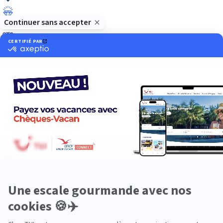
Luxe
Nature
Neige
Plongée
Premium