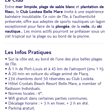
Entre
mer limpide
,
plage de sable blanc
et
plantation de
filao
s, le
Club Lookea Belle Mare
invite à une expérience
balnéaire inoubliable. Ce coin de l'île, à l'authenticité
préservée, offre aux adeptes de sports nautiques un lagon
exceptionnel pour faire de la
plongée
, de la
voile
, du
ski
nautique
... Les moins actifs pourront se prélasser sous un
ciel tropical sur la plage ou au bord de la piscine.
Les Infos Pratiques
• Sur la côte est, au bord de l'une des plus belles plages
de l'île.
• À 1 h de Port-Louis et à 45 km de l'aéroport (env. 1 h).
• À 20 min en voiture du village animé de Flacq.
• 234 chambres dont 50 réservées au Club Lookéa.
• Hôtel Crystals Beach Resort Belle Mare, a member of
Radisson Individuals.
• Normes locales : 4*.
• Wifi gratuit dans certaines parties communes.
• Décalage horaire : + 3 h en hiver, + 2 h en été.
• Parking gratuit.