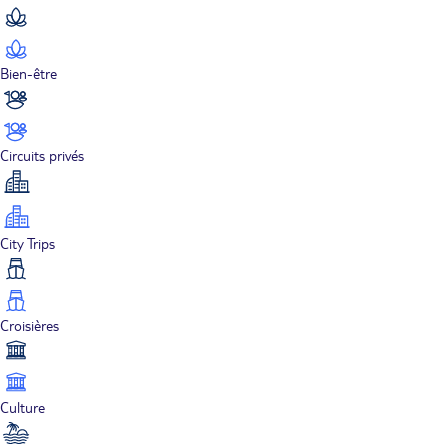
Bien-être
Circuits privés
City Trips
Croisières
Culture