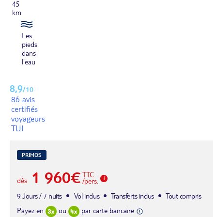
45
km
Les
pieds
dans
l'eau
8,9
/10
86 avis
certifiés
voyageurs
TUI
PRIMOS
1 960€
TTC
dès
/pers.
9 Jours / 7 nuits
Vol inclus
Transferts inclus
Tout compris
Payez en
ou
par carte bancaire