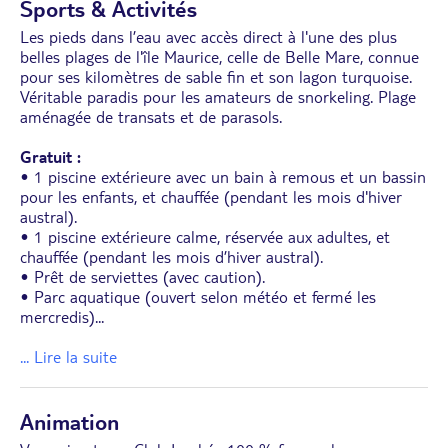
Sports & Activités
• Balcon ou terrasse aménagés avec vue sur le
jardin.
Les pieds dans l’eau avec accès direct à l'une des plus
• Même configuration pour les chambres
belles plages de l'île Maurice, celle de Belle Mare, connue
individuelles, triples et quadruples.
pour ses kilomètres de sable fin et son lagon turquoise.
• Possibilité de chambres communicantes.
Véritable paradis pour les amateurs de snorkeling. Plage
aménagée de transats et de parasols.
Gratuit :
• 1 piscine extérieure avec un bain à remous et un bassin
pour les enfants, et chauffée (pendant les mois d'hiver
austral).
• 1 piscine extérieure calme, réservée aux adultes, et
chauffée (pendant les mois d’hiver austral).
• Prêt de serviettes (avec caution).
• Parc aquatique (ouvert selon météo et fermé les
mercredis)
...
... Lire la suite
Animation