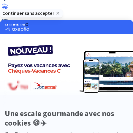
Luxe
Nature
Neige
Plongée
Premium