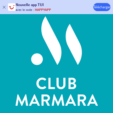
Hôtels & Clubs
Nouvelle
app TUI
30€ offerts*
sur votre
voyage !
Télécharger
avec le code :
HAPPYAPP