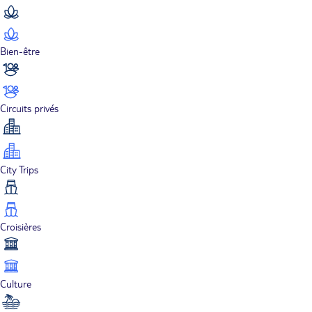
Bien-être
Circuits privés
City Trips
Croisières
Culture