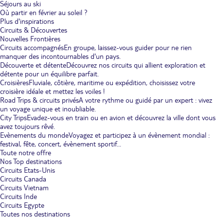
Séjours au ski
Où partir en février au soleil ?
Plus d'inspirations
Circuits & Découvertes
Nouvelles Frontières
Circuits accompagnés
En groupe, laissez-vous guider pour ne rien
manquer des incontournables d'un pays.
Découverte et détente
Découvrez nos circuits qui allient exploration et
détente pour un équilibre parfait.
Croisières
Fluviale, côtière, maritime ou expédition, choisissez votre
croisière idéale et mettez les voiles !
Road Trips & circuits privés
A votre rythme ou guidé par un expert : vivez
un voyage unique et inoubliable.
City Trips
Evadez-vous en train ou en avion et découvrez la ville dont vous
avez toujours rêvé.
Evènements du monde
Voyagez et participez à un évènement mondial :
festival, fête, concert, évènement sportif...
Toute notre offre
Nos Top destinations
Circuits Etats-Unis
Circuits Canada
Circuits Vietnam
Circuits Inde
Circuits Egypte
Toutes nos destinations