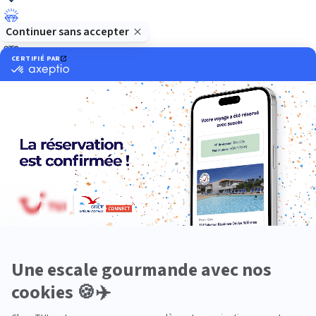
Luxe
Nature
Neige
Plongée
Premium