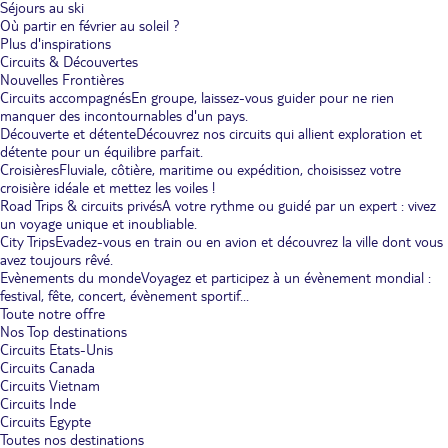
Séjours au ski
Où partir en février au soleil ?
Plus d'inspirations
Circuits & Découvertes
Nouvelles Frontières
Circuits accompagnés
En groupe, laissez-vous guider pour ne rien
manquer des incontournables d'un pays.
Découverte et détente
Découvrez nos circuits qui allient exploration et
détente pour un équilibre parfait.
Croisières
Fluviale, côtière, maritime ou expédition, choisissez votre
croisière idéale et mettez les voiles !
Road Trips & circuits privés
A votre rythme ou guidé par un expert : vivez
un voyage unique et inoubliable.
City Trips
Evadez-vous en train ou en avion et découvrez la ville dont vous
avez toujours rêvé.
Evènements du monde
Voyagez et participez à un évènement mondial :
festival, fête, concert, évènement sportif...
Toute notre offre
Nos Top destinations
Circuits Etats-Unis
Circuits Canada
Circuits Vietnam
Circuits Inde
Circuits Egypte
Toutes nos destinations