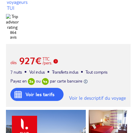
voyageurs
TUI
864
avis
927€
TTC
dès
/pers.
7 nuits
Vol inclus
Transferts inclus
Tout compris
Payez en
ou
par carte bancaire
Voir les tarifs
Voir le descriptif du voyage