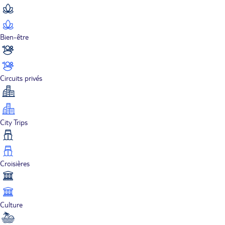
Bien-être
Circuits privés
City Trips
Croisières
Culture