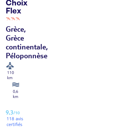
Choix
Flex
Grèce,
Grèce
continentale,
Péloponnèse
110
km
0,6
km
9,3
/10
118 avis
certifiés