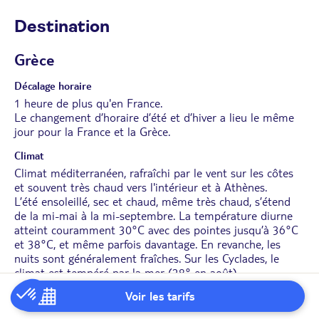
Destination
Grèce
Décalage horaire
1 heure de plus qu'en France.
Le changement d’horaire d’été et d’hiver a lieu le même
jour pour la France et la Grèce.
Climat
Climat méditerranéen, rafraîchi par le vent sur les côtes
et souvent très chaud vers l'intérieur et à Athènes.
L’été ensoleillé, sec et chaud, même très chaud, s’étend
de la mi-mai à la mi-septembre. La température diurne
atteint couramment 30°C avec des pointes jusqu’à 36°C
et 38°C, et même parfois davantage. En revanche, les
nuits sont généralement fraîches. Sur les Cyclades, le
climat est tempéré par la mer (28° en août).
Le printemps et l’automne, où le beau temps alterne avec
Voir les tarifs
les averses, avec des sautes de température, sont des
saisons courtes. Le Dodécanèse et les îles du nord de la