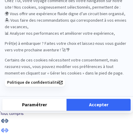
Road Trips
Safari
Sénior
Tennis
Tout compris