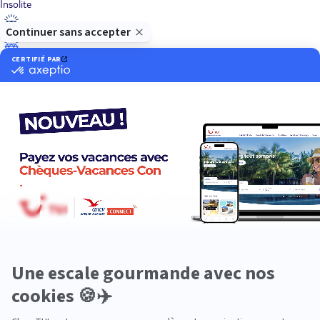
Insolite
Luxe
Nature
Neige
Plongée
Premium