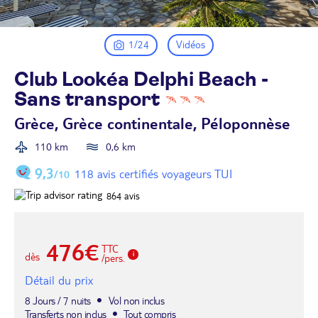
1/24
Vidéos
Club Lookéa Delphi Beach -
Sans
transport
Grèce, Grèce continentale, Péloponnèse
110 km
0,6 km
9,3
118 avis certifiés voyageurs TUI
/10
864
avis
476€
TTC
dès
/pers.
Détail du prix
8 Jours / 7 nuits
Vol non inclus
Transferts non inclus
Tout compris