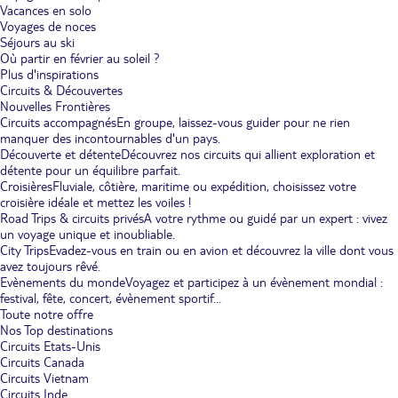
Vacances en solo
Voyages de noces
Séjours au ski
Où partir en février au soleil ?
Plus d'inspirations
Circuits & Découvertes
Nouvelles Frontières
Circuits accompagnés
En groupe, laissez-vous guider pour ne rien
manquer des incontournables d'un pays.
Découverte et détente
Découvrez nos circuits qui allient exploration et
détente pour un équilibre parfait.
Croisières
Fluviale, côtière, maritime ou expédition, choisissez votre
croisière idéale et mettez les voiles !
Road Trips & circuits privés
A votre rythme ou guidé par un expert : vivez
un voyage unique et inoubliable.
City Trips
Evadez-vous en train ou en avion et découvrez la ville dont vous
avez toujours rêvé.
Evènements du monde
Voyagez et participez à un évènement mondial :
festival, fête, concert, évènement sportif...
Toute notre offre
Nos Top destinations
Circuits Etats-Unis
Circuits Canada
Circuits Vietnam
Circuits Inde