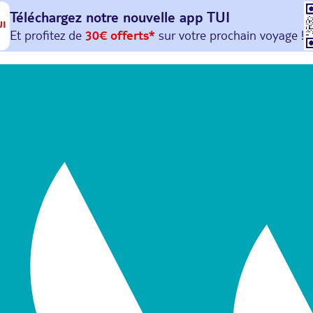
Téléchargez notre nouvelle
app TUI
Et profitez de
30€ offerts*
sur votre
prochain
voyage !
avec le code :
HAPPYAPP