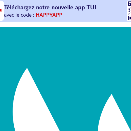
Téléchargez notre nouvelle
app TUI
Et profitez de
30€ offerts*
sur votre
prochain
voyage !
avec le code :
HAPPYAPP