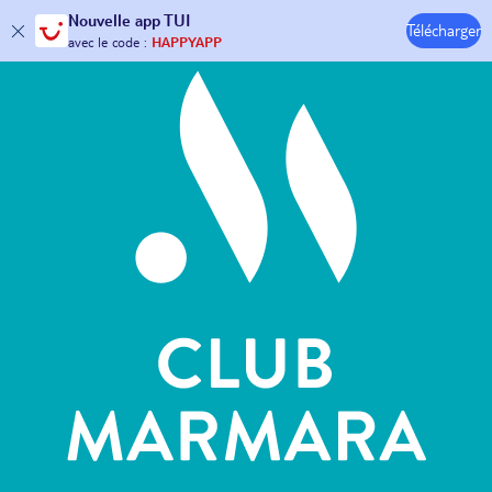
Hôtels & Clubs
Nouvelle
app TUI
30€ offerts*
sur votre
voyage !
Télécharger
avec le code :
HAPPYAPP