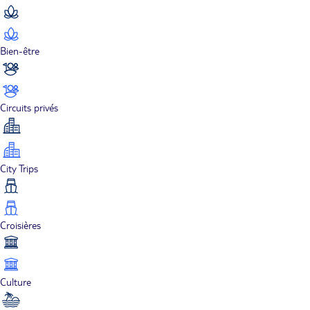
Bien-être
Circuits privés
City Trips
Croisières
Culture