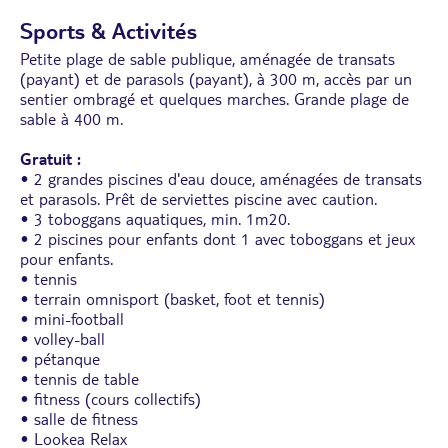
INCLUS PREMIUM comprenant tous les avantages
suivants : accès aux boissons premium, le minibar
Sports & Activités
rempli à l'arrivée avec eau, bière et sodas (non
Petite plage de sable publique, aménagée de transats
renouvelé durant le séjour) et 3 dîners au
(payant) et de parasols (payant), à 300 m, accès par un
restaurant à la carte (soit 1 dîner dans chaque :
Momo, Nakko et Lambaré) pour tout séjour à
sentier ombragé et quelques marches. Grande plage de
partir de 7 nuits. Pour les séjours de 4 à 6 nuits : 1
sable à 400 m.
dîner à la carte dans l’un des restaurants Momo,
Nakko ou Lambaré.
Gratuit :
• 2 grandes piscines d'eau douce, aménagées de transats
et parasols. Prêt de serviettes piscine avec caution.
• 3 toboggans aquatiques, min. 1m20.
• 2 piscines pour enfants dont 1 avec toboggans et jeux
pour enfants.
• tennis
• terrain omnisport (basket, foot et tennis)
• mini-football
• volley-ball
• pétanque
• tennis de table
• fitness (cours collectifs)
• salle de fitness
• Lookea Relax