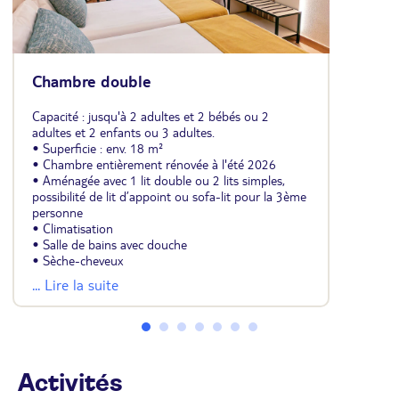
Chambre double
Capacité : jusqu'à 2 adultes et 2 bébés ou 2
adultes et 2 enfants ou 3 adultes.
• Superficie : env. 18 m²
• Chambre entièrement rénovée à l'été 2026
• Aménagée avec 1 lit double ou 2 lits simples,
possibilité de lit d’appoint ou sofa-lit pour la 3ème
personne
• Climatisation
• Salle de bains avec douche
• Sèche-cheveux
• Télévision
... Lire la suite
• Coffre-fort (payant)
• Mini-réfrigérateur
• Wifi
• Balcon
• Même configuration pour les chambres
individuelles, triples et quadruples
Activités
• En option et avec supplément, la formule TOUT