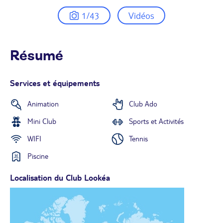
1/43
Vidéos
Résumé
Services et équipements
Animation
Club Ado
Mini Club
Sports et Activités
WIFI
Tennis
Piscine
Localisation du Club Lookéa