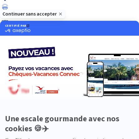
Luxe
Nature
Neige
Plongée
Premium