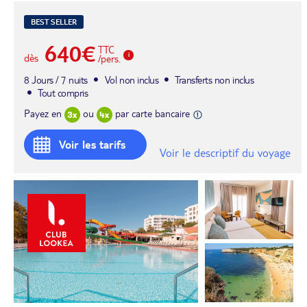
BEST SELLER
640€
TTC
dès
/pers.
8 Jours / 7 nuits
Vol non inclus
Transferts non inclus
Tout compris
Payez en
ou
par carte bancaire
Voir les tarifs
Voir le descriptif du voyage