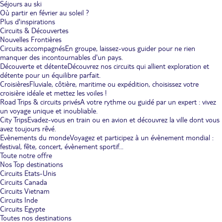
Séjours au ski
Où partir en février au soleil ?
Plus d'inspirations
Circuits & Découvertes
Nouvelles Frontières
Circuits accompagnés
En groupe, laissez-vous guider pour ne rien
manquer des incontournables d'un pays.
Découverte et détente
Découvrez nos circuits qui allient exploration et
détente pour un équilibre parfait.
Croisières
Fluviale, côtière, maritime ou expédition, choisissez votre
croisière idéale et mettez les voiles !
Road Trips & circuits privés
A votre rythme ou guidé par un expert : vivez
un voyage unique et inoubliable.
City Trips
Evadez-vous en train ou en avion et découvrez la ville dont vous
avez toujours rêvé.
Evènements du monde
Voyagez et participez à un évènement mondial :
festival, fête, concert, évènement sportif...
Toute notre offre
Nos Top destinations
Circuits Etats-Unis
Circuits Canada
Circuits Vietnam
Circuits Inde
Circuits Egypte
Toutes nos destinations