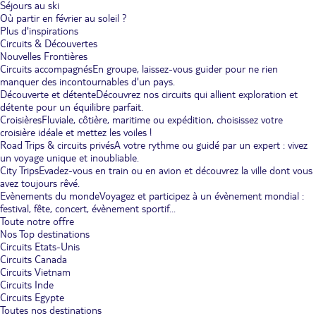
Séjours au ski
Où partir en février au soleil ?
Plus d'inspirations
Circuits & Découvertes
Nouvelles Frontières
Circuits accompagnés
En groupe, laissez-vous guider pour ne rien
manquer des incontournables d'un pays.
Découverte et détente
Découvrez nos circuits qui allient exploration et
détente pour un équilibre parfait.
Croisières
Fluviale, côtière, maritime ou expédition, choisissez votre
croisière idéale et mettez les voiles !
Road Trips & circuits privés
A votre rythme ou guidé par un expert : vivez
un voyage unique et inoubliable.
City Trips
Evadez-vous en train ou en avion et découvrez la ville dont vous
avez toujours rêvé.
Evènements du monde
Voyagez et participez à un évènement mondial :
festival, fête, concert, évènement sportif...
Toute notre offre
Nos Top destinations
Circuits Etats-Unis
Circuits Canada
Circuits Vietnam
Circuits Inde
Circuits Egypte
Toutes nos destinations