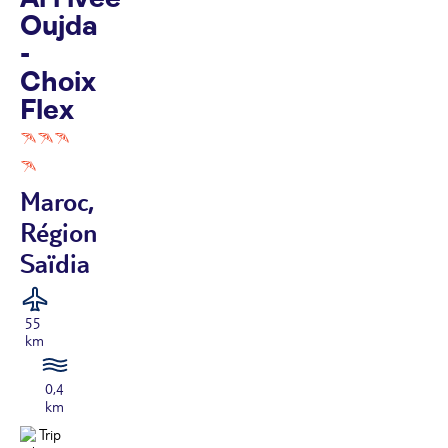
Oujda
-
Choix
Flex
Maroc,
Région
Saïdia
55
km
0,4
km