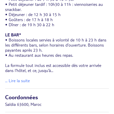
• Petit déjeuner tardif : 10h30 à 11h : viennoiseries au
snackbar.
• Déjeuner : de 12 h 30 à 15 h
• Goûters : de 17 h à 18 h
• Dîner : de 19 h 30 à 22 h
LE BAR*
• Boissons locales servies à volonté de 10 h à 23 h dans
les différents bars, selon horaires d'ouverture. Boissons
payantes après 23 h.
• Au restaurant aux heures des repas.
La formule tout inclus est accessible dès votre arrivée
dans l'hôtel, et ce, jusqu'à
...
... Lire la suite
Coordonnées
Saïdia 63600, Maroc