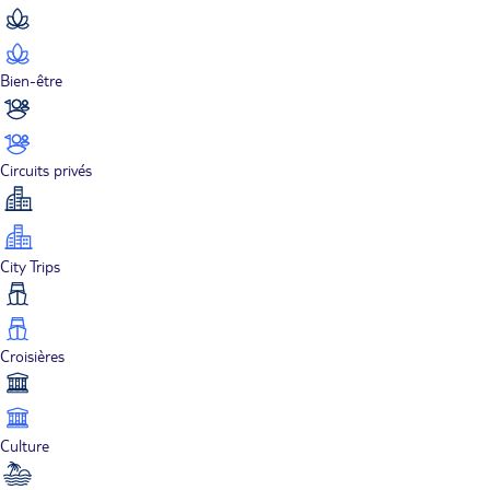
Bien-être
Circuits privés
City Trips
Croisières
Culture