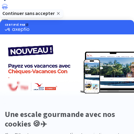
Luxe
Nature
Neige
Plongée
Premium