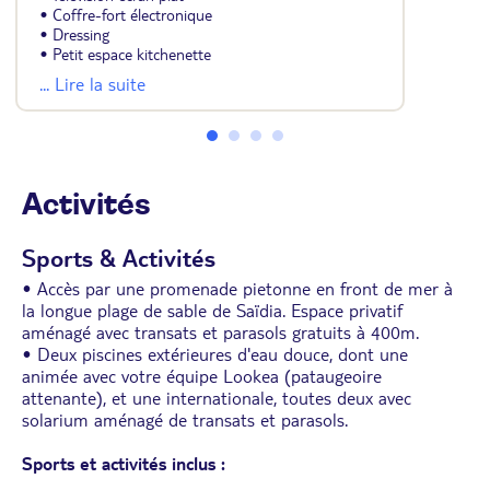
• Coffre-fort électronique
• Dressing
• Petit espace kitchenette
• Salle de bains avec baignoire ou douche et
... Lire la suite
sèche-cheveux
• Vue jardin ou piscine
• Terrasse de 8 m²
• Lit king-size ou 2 lits simples et 1 canapé-lit 2
places
Activités
Sports & Activités
• Accès par une promenade pietonne en front de mer à
la longue plage de sable de Saïdia. Espace privatif
aménagé avec transats et parasols gratuits à 400m.
• Deux piscines extérieures d'eau douce, dont une
animée avec votre équipe Lookea (pataugeoire
attenante), et une internationale, toutes deux avec
solarium aménagé de transats et parasols.
Sports et activités inclus :