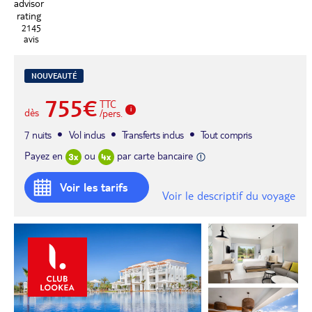
2145
avis
NOUVEAUTÉ
755€
TTC
dès
/pers.
7 nuits
Vol inclus
Transferts inclus
Tout compris
Payez en
ou
par carte bancaire
Voir les tarifs
Voir le descriptif du voyage