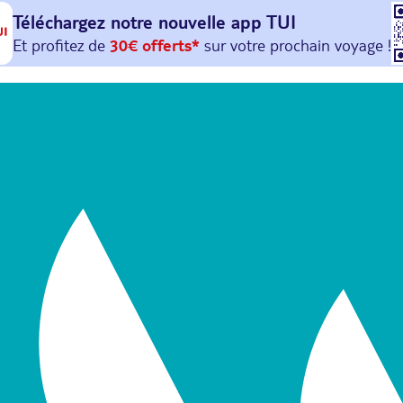
Téléchargez notre nouvelle
app TUI
Et profitez de
30€ offerts*
sur votre
prochain
voyage !
avec le code :
HAPPYAPP