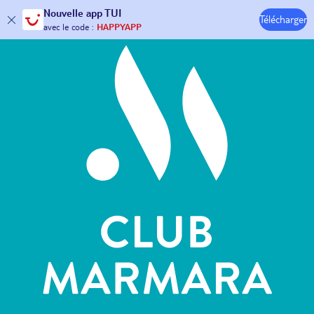
Hôtels & Clubs
Nouvelle
app TUI
30€ offerts*
sur votre
voyage !
Télécharger
avec le code :
HAPPYAPP