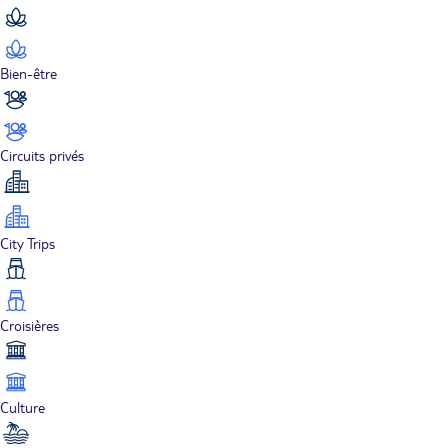
Bien-être
Circuits privés
City Trips
Croisières
Culture