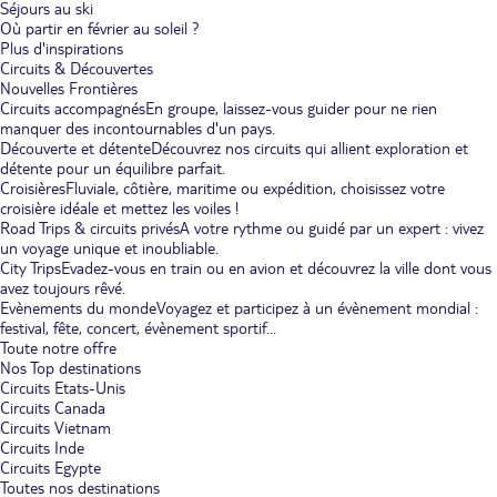
Séjours au ski
Où partir en février au soleil ?
Plus d'inspirations
Circuits & Découvertes
Nouvelles Frontières
Circuits accompagnés
En groupe, laissez-vous guider pour ne rien
manquer des incontournables d'un pays.
Découverte et détente
Découvrez nos circuits qui allient exploration et
détente pour un équilibre parfait.
Croisières
Fluviale, côtière, maritime ou expédition, choisissez votre
croisière idéale et mettez les voiles !
Road Trips & circuits privés
A votre rythme ou guidé par un expert : vivez
un voyage unique et inoubliable.
City Trips
Evadez-vous en train ou en avion et découvrez la ville dont vous
avez toujours rêvé.
Evènements du monde
Voyagez et participez à un évènement mondial :
festival, fête, concert, évènement sportif...
Toute notre offre
Nos Top destinations
Circuits Etats-Unis
Circuits Canada
Circuits Vietnam
Circuits Inde
Circuits Egypte
Toutes nos destinations