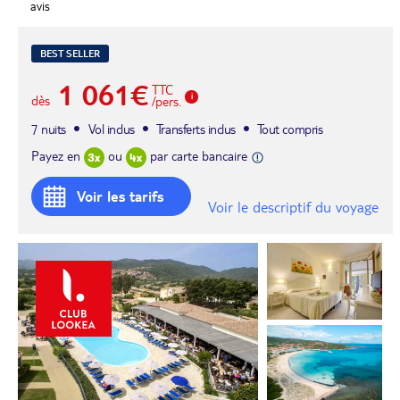
avis
BEST SELLER
1 061€
TTC
dès
/pers.
7 nuits
Vol inclus
Transferts inclus
Tout compris
Payez en
ou
par carte bancaire
Voir les tarifs
Voir le descriptif du voyage