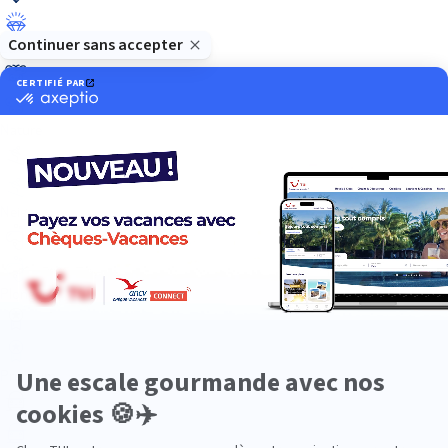
Luxe
Nature
Neige
Plongée
Premium