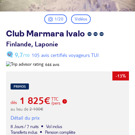
1/20
Vidéos
Club Marmara
Ivalo
Finlande, Laponie
9,7
105 avis certifiés voyageurs TUI
/10
644
avis
-13%
PRIMOS
1 825€
TTC
dès
/pers.
au lieu de
2 100€
Détail du prix
8 Jours / 7 nuits
Vol inclus
Transferts inclus
Pension complète