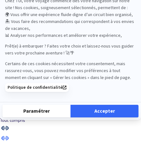
Road Trips
Safari
Sénior
Tennis
Tout compris