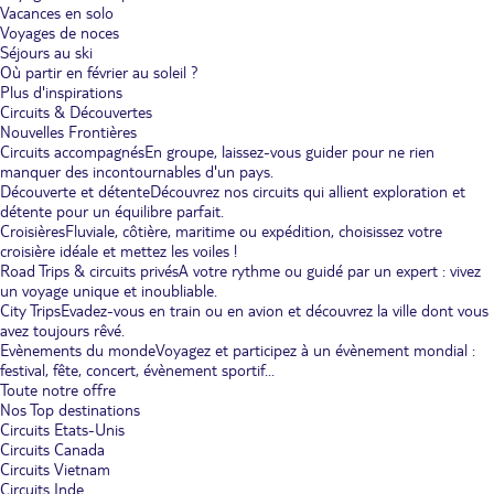
Vacances en solo
Voyages de noces
Séjours au ski
Où partir en février au soleil ?
Plus d'inspirations
Circuits & Découvertes
Nouvelles Frontières
Circuits accompagnés
En groupe, laissez-vous guider pour ne rien
manquer des incontournables d'un pays.
Découverte et détente
Découvrez nos circuits qui allient exploration et
détente pour un équilibre parfait.
Croisières
Fluviale, côtière, maritime ou expédition, choisissez votre
croisière idéale et mettez les voiles !
Road Trips & circuits privés
A votre rythme ou guidé par un expert : vivez
un voyage unique et inoubliable.
City Trips
Evadez-vous en train ou en avion et découvrez la ville dont vous
avez toujours rêvé.
Evènements du monde
Voyagez et participez à un évènement mondial :
festival, fête, concert, évènement sportif...
Toute notre offre
Nos Top destinations
Circuits Etats-Unis
Circuits Canada
Circuits Vietnam
Circuits Inde