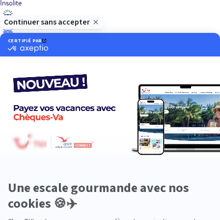
Insolite
Luxe
Nature
Neige
Plongée
Premium