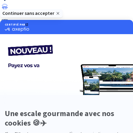
Luxe
Nature
Neige
Plongée
Premium