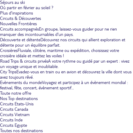
Séjours au ski
Où partir en février au soleil ?
Plus d'inspirations
Circuits & Découvertes
Nouvelles Frontières
Circuits accompagnés
En groupe, laissez-vous guider pour ne rien
manquer des incontournables d'un pays.
Découverte et détente
Découvrez nos circuits qui allient exploration et
détente pour un équilibre parfait.
Croisières
Fluviale, côtière, maritime ou expédition, choisissez votre
croisière idéale et mettez les voiles !
Road Trips & circuits privés
A votre rythme ou guidé par un expert : vivez
un voyage unique et inoubliable.
City Trips
Evadez-vous en train ou en avion et découvrez la ville dont vous
avez toujours rêvé.
Evènements du monde
Voyagez et participez à un évènement mondial :
festival, fête, concert, évènement sportif...
Toute notre offre
Nos Top destinations
Circuits Etats-Unis
Circuits Canada
Circuits Vietnam
Circuits Inde
Circuits Egypte
Toutes nos destinations