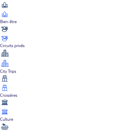
Bien-être
Circuits privés
City Trips
Croisières
Culture