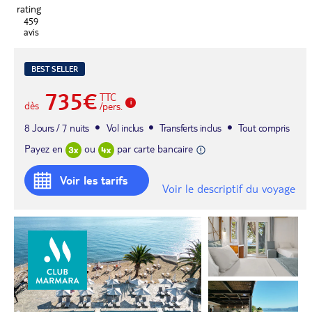
459
avis
BEST SELLER
735€
TTC
dès
/pers.
8 Jours / 7 nuits
Vol inclus
Transferts inclus
Tout compris
Payez en
ou
par carte bancaire
Voir les tarifs
Voir le descriptif du voyage