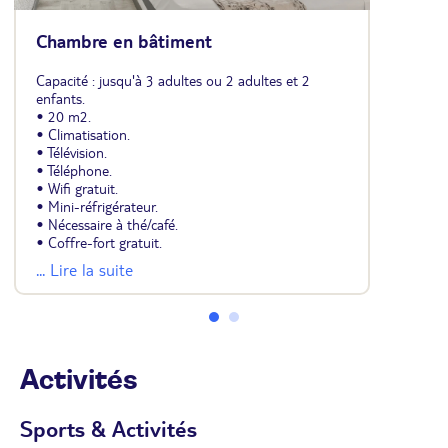
Chambre en bâtiment
Capacité : jusqu'à 3 adultes ou 2 adultes et 2
enfants.
• 20 m2.
• Climatisation.
• Télévision.
• Téléphone.
• Wifi gratuit.
• Mini-réfrigérateur.
• Nécessaire à thé/café.
• Coffre-fort gratuit.
• 1 lit double ou 2 lits simples et un lit ou un lit
... Lire la suite
d'appoint pour une 3ème personne, ou 2 lits
superposés pour 2 enfants.
• Salle de bains avec douche ou baignoire.
• Sèche-cheveux.
• Balcon vue mer ou mer partielle.
Activités
Sports & Activités