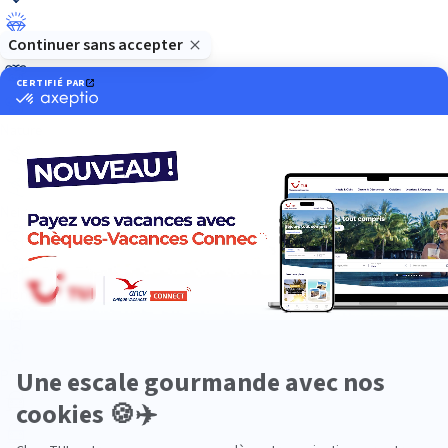
Luxe
Nature
Neige
Plongée
Premium