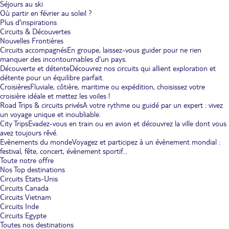
Séjours au ski
Où partir en février au soleil ?
Plus d'inspirations
Circuits & Découvertes
Nouvelles Frontières
Circuits accompagnés
En groupe, laissez-vous guider pour ne rien
manquer des incontournables d'un pays.
Découverte et détente
Découvrez nos circuits qui allient exploration et
détente pour un équilibre parfait.
Croisières
Fluviale, côtière, maritime ou expédition, choisissez votre
croisière idéale et mettez les voiles !
Road Trips & circuits privés
A votre rythme ou guidé par un expert : vivez
un voyage unique et inoubliable.
City Trips
Evadez-vous en train ou en avion et découvrez la ville dont vous
avez toujours rêvé.
Evènements du monde
Voyagez et participez à un évènement mondial :
festival, fête, concert, évènement sportif...
Toute notre offre
Nos Top destinations
Circuits Etats-Unis
Circuits Canada
Circuits Vietnam
Circuits Inde
Circuits Egypte
Toutes nos destinations