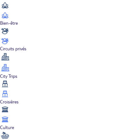
Bien-être
Circuits privés
City Trips
Croisières
Culture