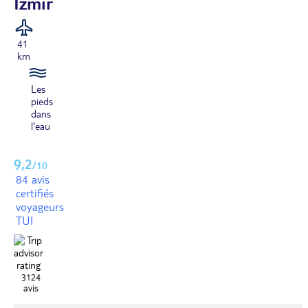
Izmir
41
km
Les
pieds
dans
l'eau
9,2
/10
84 avis
certifiés
voyageurs
TUI
3124
avis