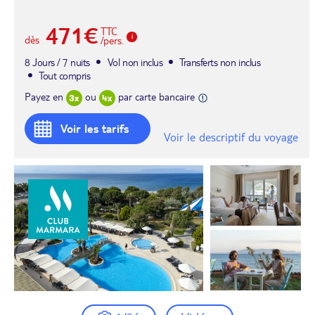
471€
TTC
dès
/pers.
8 Jours / 7 nuits
Vol non inclus
Transferts non inclus
Tout compris
Payez en
ou
par carte bancaire
Voir les tarifs
Voir le descriptif du voyage