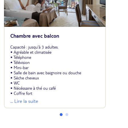
Chambre avec balcon
Capacité : jusqu'à 3 adultes.
• Agréable et climatisée
• Téléphone
• Télévision
• Mini-bar
• Salle de bain avec baignoire ou douche
• Sèche cheveux
• WC
• Nécéssaire à thé ou café
• Coffre fort
• Balcon
... Lire la suite
• 1 lit double ou 2 lits jumeaux et 1 lit d'appoint