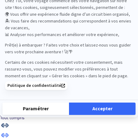
Road Trips
Safari
Sénior
Tennis
Tout compris