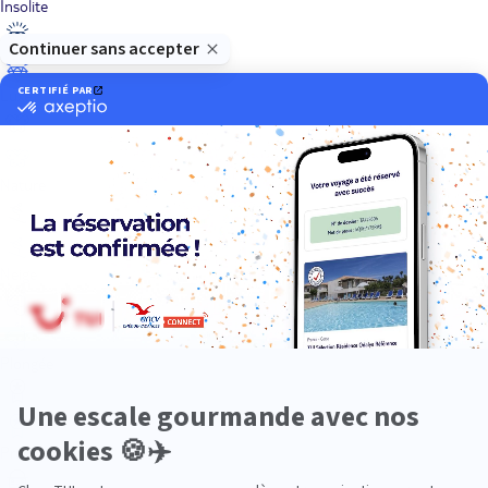
Insolite
Luxe
Nature
Neige
Plongée
Premium