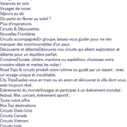
Vacances en solo
Voyages de noces
Séjours au ski
Où partir en février au soleil ?
Plus d'inspirations
Circuits & Découvertes
Nouvelles Frontières
Circuits accompagnés
En groupe, laissez-vous guider pour ne rien
manquer des incontournables d'un pays.
Découverte et détente
Découvrez nos circuits qui allient exploration et
détente pour un équilibre parfait.
Croisières
Fluviale, côtière, maritime ou expédition, choisissez votre
croisière idéale et mettez les voiles !
Road Trips & circuits privés
A votre rythme ou guidé par un expert : vivez
un voyage unique et inoubliable.
City Trips
Evadez-vous en train ou en avion et découvrez la ville dont vous
avez toujours rêvé.
Evènements du monde
Voyagez et participez à un évènement mondial :
festival, fête, concert, évènement sportif...
Toute notre offre
Nos Top destinations
Circuits Etats-Unis
Circuits Canada
Circuits Vietnam
Circuits Inde