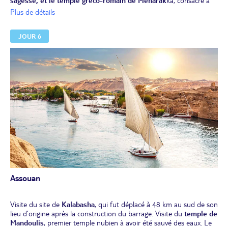
sagesse, et le temple gréco-romain de Meharak
ka, consacré à
Sérapis, le dieu d’Alexandrie. Navigation vers Assouan.
Plus de détails
Déjeuner et dîner à bord.
JOUR 6
Assouan
Visite du site de
Kalabasha
, qui fut déplacé à 48 km au sud de son
lieu d’origine après la construction du barrage. Visite du
temple de
Mandoulis
, premier temple nubien à avoir été sauvé des eaux. Le