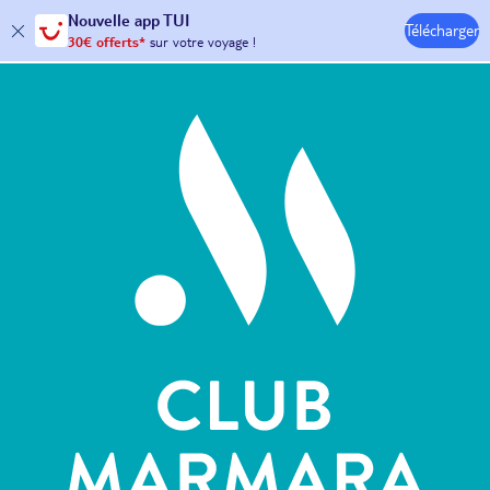
Nouvelle
app TUI
Télécharger
30€ offerts*
sur votre
voyage !
Hôtels & Clubs
avec le code :
HAPPYAPP