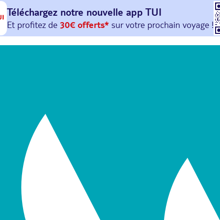
Téléchargez notre nouvelle
app TUI
Et profitez de
30€ offerts*
sur votre
prochain
voyage !
avec le code :
HAPPYAPP