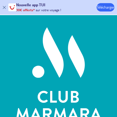
Nouvelle
app TUI
Télécharger
30€ offerts*
sur votre
voyage !
avec le code :
HAPPYAPP
Hôtels & Clubs