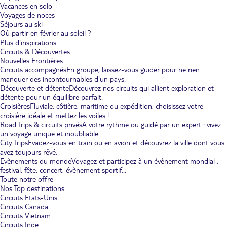
Vacances en solo
Voyages de noces
Séjours au ski
Où partir en février au soleil ?
Plus d'inspirations
Circuits & Découvertes
Nouvelles Frontières
Circuits accompagnés
En groupe, laissez-vous guider pour ne rien
manquer des incontournables d'un pays.
Découverte et détente
Découvrez nos circuits qui allient exploration et
détente pour un équilibre parfait.
Croisières
Fluviale, côtière, maritime ou expédition, choisissez votre
croisière idéale et mettez les voiles !
Road Trips & circuits privés
A votre rythme ou guidé par un expert : vivez
un voyage unique et inoubliable.
City Trips
Evadez-vous en train ou en avion et découvrez la ville dont vous
avez toujours rêvé.
Evènements du monde
Voyagez et participez à un évènement mondial :
festival, fête, concert, évènement sportif...
Toute notre offre
Nos Top destinations
Circuits Etats-Unis
Circuits Canada
Circuits Vietnam
Circuits Inde