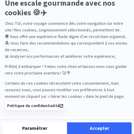
Aventure
Bien-être
Circuits privés
City Trips
Croisières
Culture