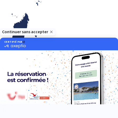
Océan Indien
Nos thématiques
Actif
Adult only