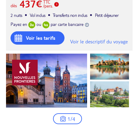
437€
TTC
dès
/pers.
2 nuits
Vol inclus
Transferts non inclus
Petit déjeuner
Payez en
ou
par carte bancaire
Voir les tarifs
Voir le descriptif du voyage
1/4