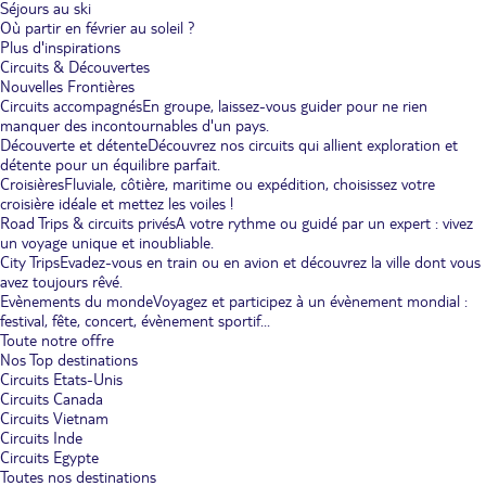
Séjours au ski
Où partir en février au soleil ?
Plus d'inspirations
Circuits & Découvertes
Nouvelles Frontières
Circuits accompagnés
En groupe, laissez-vous guider pour ne rien
manquer des incontournables d'un pays.
Découverte et détente
Découvrez nos circuits qui allient exploration et
détente pour un équilibre parfait.
Croisières
Fluviale, côtière, maritime ou expédition, choisissez votre
croisière idéale et mettez les voiles !
Road Trips & circuits privés
A votre rythme ou guidé par un expert : vivez
un voyage unique et inoubliable.
City Trips
Evadez-vous en train ou en avion et découvrez la ville dont vous
avez toujours rêvé.
Evènements du monde
Voyagez et participez à un évènement mondial :
festival, fête, concert, évènement sportif...
Toute notre offre
Nos Top destinations
Circuits Etats-Unis
Circuits Canada
Circuits Vietnam
Circuits Inde
Circuits Egypte
Toutes nos destinations