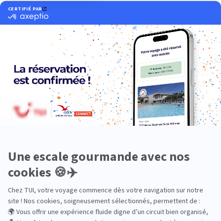
Dans les îles
Découverte
En couple
En famille
En solo