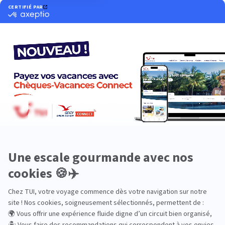
Dans les îles
Découverte
En couple
En famille
En solo