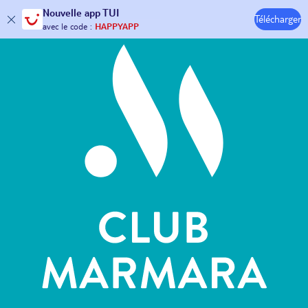
Hôtels & Clubs
Nouvelle
app TUI
Télécharger
30€ offerts*
sur votre
voyage !
avec le code :
HAPPYAPP