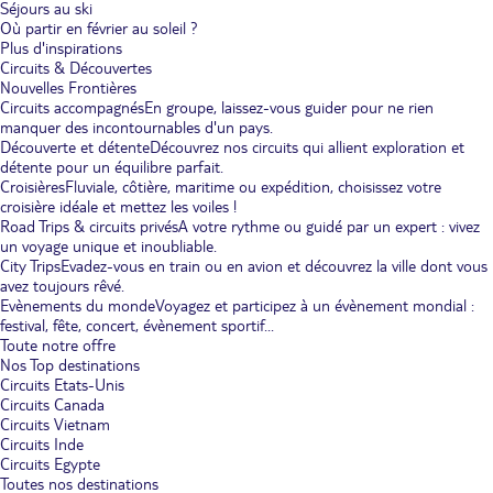
Séjours au ski
Où partir en février au soleil ?
Plus d'inspirations
Circuits & Découvertes
Nouvelles Frontières
Circuits accompagnés
En groupe, laissez-vous guider pour ne rien
manquer des incontournables d'un pays.
Découverte et détente
Découvrez nos circuits qui allient exploration et
détente pour un équilibre parfait.
Croisières
Fluviale, côtière, maritime ou expédition, choisissez votre
croisière idéale et mettez les voiles !
Road Trips & circuits privés
A votre rythme ou guidé par un expert : vivez
un voyage unique et inoubliable.
City Trips
Evadez-vous en train ou en avion et découvrez la ville dont vous
avez toujours rêvé.
Evènements du monde
Voyagez et participez à un évènement mondial :
festival, fête, concert, évènement sportif...
Toute notre offre
Nos Top destinations
Circuits Etats-Unis
Circuits Canada
Circuits Vietnam
Circuits Inde
Circuits Egypte
Toutes nos destinations