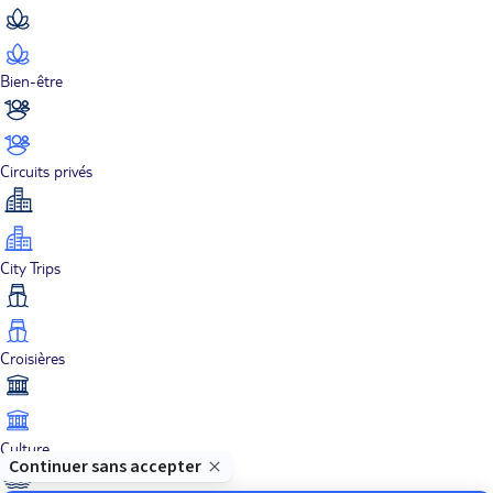
Bien-être
Circuits privés
City Trips
Croisières
Culture