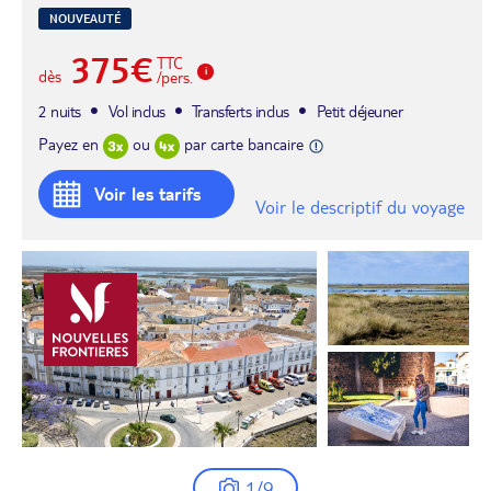
NOUVEAUTÉ
375€
TTC
dès
/pers.
2 nuits
Vol inclus
Transferts inclus
Petit déjeuner
Payez en
ou
par carte bancaire
Voir les tarifs
Voir le descriptif du voyage
1/9