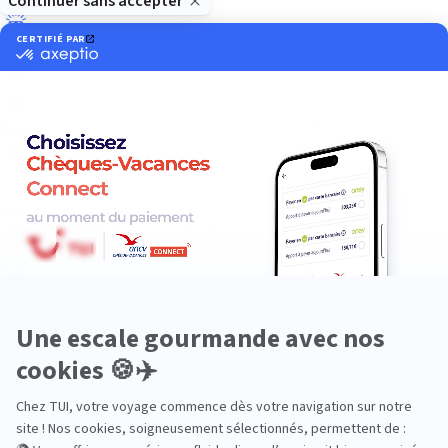
Luxe
Nature
Neige
Plongée
Premium