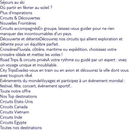
Séjours au ski
Où partir en février au soleil ?
Plus d'inspirations
Circuits & Découvertes
Nouvelles Frontières
Circuits accompagnés
En groupe, laissez-vous guider pour ne rien
manquer des incontournables d'un pays.
Découverte et détente
Découvrez nos circuits qui allient exploration et
détente pour un équilibre parfait.
Croisières
Fluviale, côtière, maritime ou expédition, choisissez votre
croisière idéale et mettez les voiles !
Road Trips & circuits privés
A votre rythme ou guidé par un expert : vivez
un voyage unique et inoubliable.
City Trips
Evadez-vous en train ou en avion et découvrez la ville dont vous
avez toujours rêvé.
Evènements du monde
Voyagez et participez à un évènement mondial :
festival, fête, concert, évènement sportif...
Toute notre offre
Nos Top destinations
Circuits Etats-Unis
Circuits Canada
Circuits Vietnam
Circuits Inde
Circuits Egypte
Toutes nos destinations