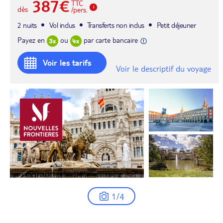
387€
TTC
dès
/pers.
2 nuits
Vol inclus
Transferts non inclus
Petit déjeuner
Payez en
ou
par carte bancaire
Voir les tarifs
Voir le descriptif du voyage
1/4