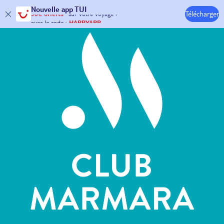
Hôtels & Clubs
Nouvelle
app TUI
Télécharger
30€ offerts*
sur votre
voyage !
avec le code :
HAPPYAPP