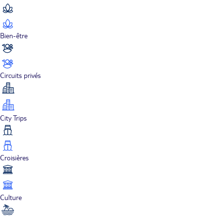
Bien-être
Circuits privés
City Trips
Croisières
Culture