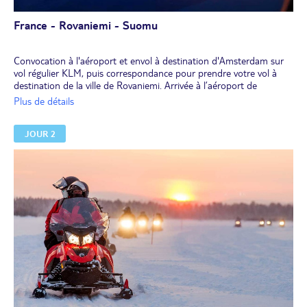
France - Rovaniemi - Suomu
Convocation à l'aéroport et envol à destination d'Amsterdam sur
vol régulier KLM, puis correspondance pour prendre votre vol à
destination de la ville de Rovaniemi. Arrivée à l’aéroport de
Rovaniemi, capitale de la Laponie. Accueil par votre guide
Plus de détails
accompagnateur francophone. Transfert vers Suomu. Installation à
l’hôtel.
JOUR 2
Diner et nuit en chambre deluxe à l’hôtel.