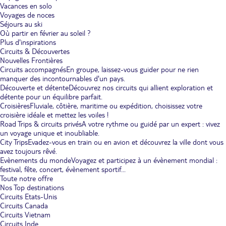
Vacances en solo
Voyages de noces
Séjours au ski
Où partir en février au soleil ?
Plus d'inspirations
Circuits & Découvertes
Nouvelles Frontières
Circuits accompagnés
En groupe, laissez-vous guider pour ne rien
manquer des incontournables d'un pays.
Découverte et détente
Découvrez nos circuits qui allient exploration et
détente pour un équilibre parfait.
Croisières
Fluviale, côtière, maritime ou expédition, choisissez votre
croisière idéale et mettez les voiles !
Road Trips & circuits privés
A votre rythme ou guidé par un expert : vivez
un voyage unique et inoubliable.
City Trips
Evadez-vous en train ou en avion et découvrez la ville dont vous
avez toujours rêvé.
Evènements du monde
Voyagez et participez à un évènement mondial :
festival, fête, concert, évènement sportif...
Toute notre offre
Nos Top destinations
Circuits Etats-Unis
Circuits Canada
Circuits Vietnam
Circuits Inde