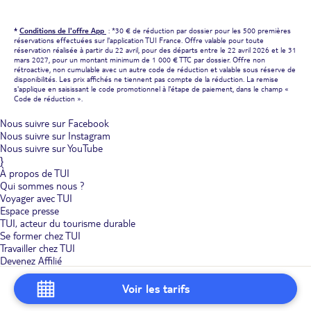
*
Conditions de l'offre App
: *30 € de réduction par dossier pour les 500 premières
réservations effectuées sur l'application TUI France. Offre valable pour toute
réservation réalisée à partir du 22 avril, pour des départs entre le 22 avril 2026 et le 31
mars 2027, pour un montant minimum de 1 000 € TTC par dossier. Offre non
rétroactive, non cumulable avec un autre code de réduction et valable sous réserve de
disponibilités. Les prix affichés ne tiennent pas compte de la réduction. La remise
s'applique en saisissant le code promotionnel à l'étape de paiement, dans le champ «
Code de réduction ».
Nous suivre sur Facebook
Nous suivre sur Instagram
Nous suivre sur YouTube
}
À propos de TUI
Qui sommes nous ?
Voyager avec TUI
Espace presse
TUI, acteur du tourisme durable
Se former chez TUI
Travailler chez TUI
Devenez Affilié
Nos agences de voyages
Devenez Agence TUI Store
Voir les tarifs
Conditions