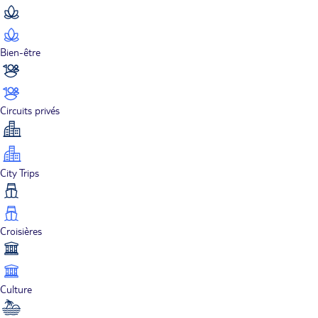
Bien-être
Circuits privés
City Trips
Croisières
Culture