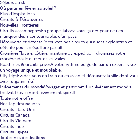
Séjours au ski
Où partir en février au soleil ?
Plus d'inspirations
Circuits & Découvertes
Nouvelles Frontières
Circuits accompagnés
En groupe, laissez-vous guider pour ne rien
manquer des incontournables d'un pays.
Découverte et détente
Découvrez nos circuits qui allient exploration et
détente pour un équilibre parfait.
Croisières
Fluviale, côtière, maritime ou expédition, choisissez votre
croisière idéale et mettez les voiles !
Road Trips & circuits privés
A votre rythme ou guidé par un expert : vivez
un voyage unique et inoubliable.
City Trips
Evadez-vous en train ou en avion et découvrez la ville dont vous
avez toujours rêvé.
Evènements du monde
Voyagez et participez à un évènement mondial :
festival, fête, concert, évènement sportif...
Toute notre offre
Nos Top destinations
Circuits Etats-Unis
Circuits Canada
Circuits Vietnam
Circuits Inde
Circuits Egypte
Toutes nos destinations