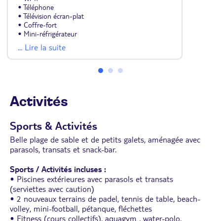
• Téléphone
• Télévision écran-plat
• Coffre-fort
• Mini-réfrigérateur
• Carrelage ou sol stratifié
... Lire la suite
• Salle de bains avec douche ou baignoire
• Sèche-cheveux
• La plupart avec balcon ou terrasse.
• Lit supplémentaire d'appoint pour la 3eme
personne.
• Avec supplément : chambre vue mer partielle,
Activités
chambre vue mer.
Sports & Activités
Belle plage de sable et de petits galets, aménagée avec
parasols, transats et snack-bar.
Sports / Activités incluses :
• Piscines extérieures avec parasols et transats
(serviettes avec caution)
• 2 nouveaux terrains de padel, tennis de table, beach-
volley, mini-football, pétanque, fléchettes
• Fitness (cours collectifs), aquagym , water-polo,