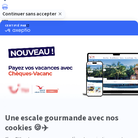
Luxe
Nature
Neige
Plongée
Premium