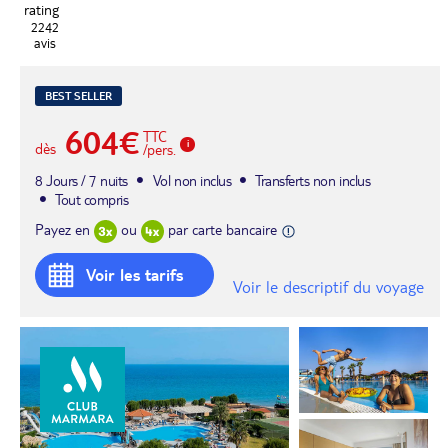
2242
avis
BEST SELLER
604€
TTC
dès
/pers.
8 Jours / 7 nuits
Vol non inclus
Transferts non inclus
Tout compris
Payez en
ou
par carte bancaire
Voir les tarifs
Voir le descriptif du voyage