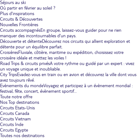
Séjours au ski
Où partir en février au soleil ?
Plus d'inspirations
Circuits & Découvertes
Nouvelles Frontières
Circuits accompagnés
En groupe, laissez-vous guider pour ne rien
manquer des incontournables d'un pays.
Découverte et détente
Découvrez nos circuits qui allient exploration et
détente pour un équilibre parfait.
Croisières
Fluviale, côtière, maritime ou expédition, choisissez votre
croisière idéale et mettez les voiles !
Road Trips & circuits privés
A votre rythme ou guidé par un expert : vivez
un voyage unique et inoubliable.
City Trips
Evadez-vous en train ou en avion et découvrez la ville dont vous
avez toujours rêvé.
Evènements du monde
Voyagez et participez à un évènement mondial :
festival, fête, concert, évènement sportif...
Toute notre offre
Nos Top destinations
Circuits Etats-Unis
Circuits Canada
Circuits Vietnam
Circuits Inde
Circuits Egypte
Toutes nos destinations