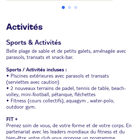
• Sèche-cheveux
• La plupart avec balcon ou terrasse.
• Lit supplémentaire d'appoint pour la 3eme
personne.
• Avec supplément : chambre vue mer partielle,
Activités
chambre vue mer.
Sports & Activités
Belle plage de sable et de petits galets, aménagée avec
parasols, transats et snack-bar.
Sports / Activités incluses :
• Piscines extérieures avec parasols et transats
(serviettes avec caution)
• 2 nouveaux terrains de padel, tennis de table, beach-
volley, mini-football, pétanque, fléchettes
• Fitness (cours collectifs), aquagym , water-polo,
outdoor gym.
FIT +
Prenez soin de vous, de votre forme et de votre corps. En
partenariat avec les leaders mondiaux du fitness et du
bien-être, votre club vous propose un programme