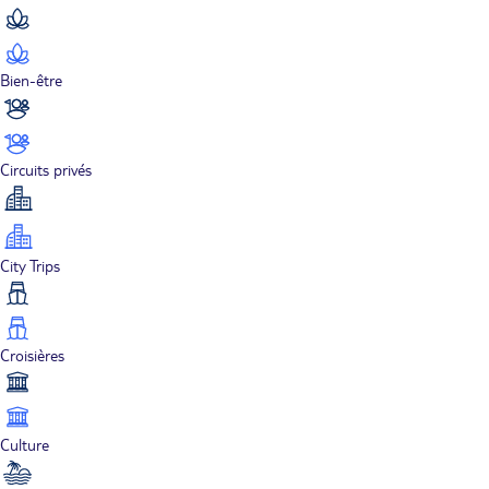
Bien-être
Circuits privés
City Trips
Croisières
Culture