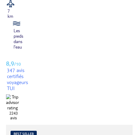
7
km
Les
pieds
dans
l'eau
8,9
/10
347 avis
certifiés
voyageurs
TUI
2243
avis
BEST SELLER