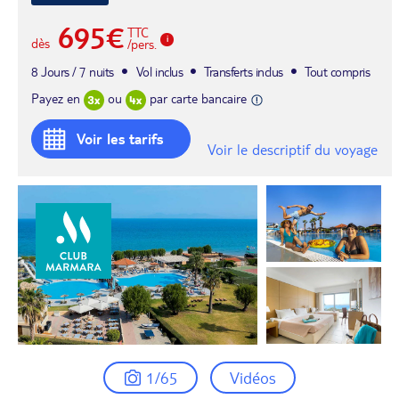
695€
TTC
dès
/pers.
8 Jours / 7 nuits
Vol inclus
Transferts inclus
Tout compris
Payez en
ou
par carte bancaire
Voir les tarifs
Voir le descriptif du voyage
1/65
Vidéos