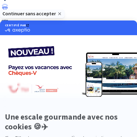
Luxe
Nature
Neige
Plongée
Premium