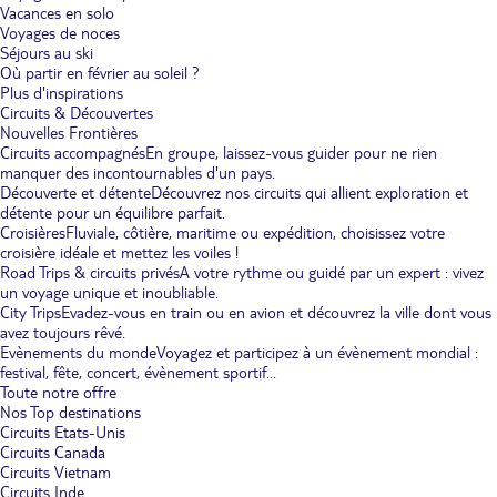
Vacances en solo
Voyages de noces
Séjours au ski
Où partir en février au soleil ?
Plus d'inspirations
Circuits & Découvertes
Nouvelles Frontières
Circuits accompagnés
En groupe, laissez-vous guider pour ne rien
manquer des incontournables d'un pays.
Découverte et détente
Découvrez nos circuits qui allient exploration et
détente pour un équilibre parfait.
Croisières
Fluviale, côtière, maritime ou expédition, choisissez votre
croisière idéale et mettez les voiles !
Road Trips & circuits privés
A votre rythme ou guidé par un expert : vivez
un voyage unique et inoubliable.
City Trips
Evadez-vous en train ou en avion et découvrez la ville dont vous
avez toujours rêvé.
Evènements du monde
Voyagez et participez à un évènement mondial :
festival, fête, concert, évènement sportif...
Toute notre offre
Nos Top destinations
Circuits Etats-Unis
Circuits Canada
Circuits Vietnam
Circuits Inde