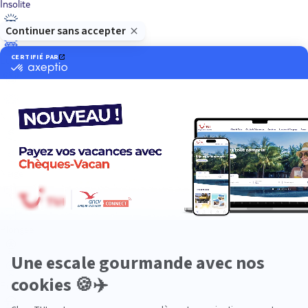
Insolite
Luxe
Nature
Neige
Plongée
Premium