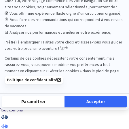
Road Trips
Safari
Sénior
Tennis
Tout compris