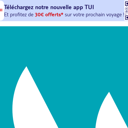
Téléchargez notre nouvelle
app TUI
Et profitez de
30€ offerts*
sur votre
prochain
voyage !
avec le code :
HAPPYAPP