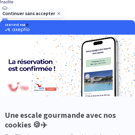
Insolite
Luxe
Nature
Neige
Plongée
Premium