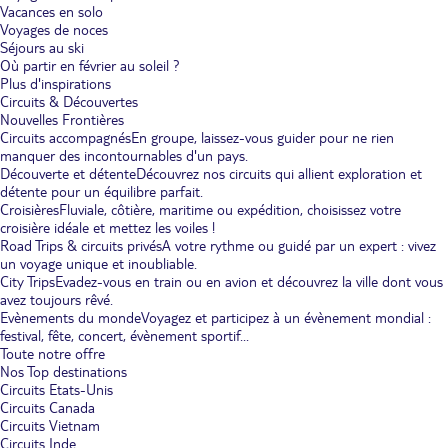
Vacances en solo
Voyages de noces
Séjours au ski
Où partir en février au soleil ?
Plus d'inspirations
Circuits & Découvertes
Nouvelles Frontières
Circuits accompagnés
En groupe, laissez-vous guider pour ne rien
manquer des incontournables d'un pays.
Découverte et détente
Découvrez nos circuits qui allient exploration et
détente pour un équilibre parfait.
Croisières
Fluviale, côtière, maritime ou expédition, choisissez votre
croisière idéale et mettez les voiles !
Road Trips & circuits privés
A votre rythme ou guidé par un expert : vivez
un voyage unique et inoubliable.
City Trips
Evadez-vous en train ou en avion et découvrez la ville dont vous
avez toujours rêvé.
Evènements du monde
Voyagez et participez à un évènement mondial :
festival, fête, concert, évènement sportif...
Toute notre offre
Nos Top destinations
Circuits Etats-Unis
Circuits Canada
Circuits Vietnam
Circuits Inde