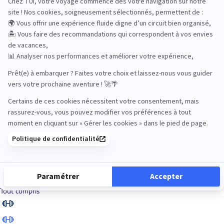
Road Trips
Safari
Sénior
Tennis
Tout compris