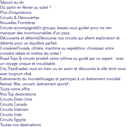
Séjours au ski
Où partir en février au soleil ?
Plus d'inspirations
Circuits & Découvertes
Nouvelles Frontières
Circuits accompagnés
En groupe, laissez-vous guider pour ne rien
manquer des incontournables d'un pays.
Découverte et détente
Découvrez nos circuits qui allient exploration et
détente pour un équilibre parfait.
Croisières
Fluviale, côtière, maritime ou expédition, choisissez votre
croisière idéale et mettez les voiles !
Road Trips & circuits privés
A votre rythme ou guidé par un expert : vivez
un voyage unique et inoubliable.
City Trips
Evadez-vous en train ou en avion et découvrez la ville dont vous
avez toujours rêvé.
Evènements du monde
Voyagez et participez à un évènement mondial :
festival, fête, concert, évènement sportif...
Toute notre offre
Nos Top destinations
Circuits Etats-Unis
Circuits Canada
Circuits Vietnam
Circuits Inde
Circuits Egypte
Toutes nos destinations