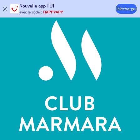
Hôtels & Clubs
Nouvelle
app TUI
Télécharger
30€ offerts*
sur votre
voyage !
avec le code :
HAPPYAPP