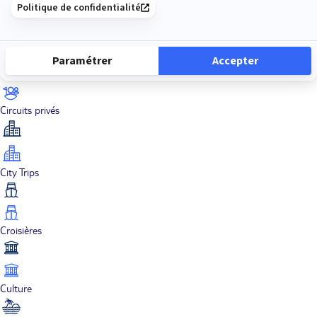
Bien-être
Circuits privés
City Trips
Croisières
Culture