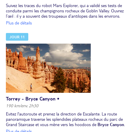
Suivez les traces du robot Mars Explorer, qui a validé ses tests de
conduite parmi les champignons rocheux de Goblin Valley. Ouvrez
l’œil : il y a souvent des troupeaux d’antilopes dans les environs.
Traversez ensuite la route panoramique qui longe les dunes
Plus de détails
pétrifiées du parc de
Capitol Reef.
Après Fruita, ne ratez pas les
quelques pétrogyphes à flanc de falaise.
JOUR 11
Torrey - Bryce Canyon •
190 km/env. 2h30
Evitez l'autoroute et prenez la direction de Escalante. La route
panoramique traverse les splendides plateaux rocheux du parc de
Grand Staircase et vous mène vers les hoodoos de
Bryce Canyon
.
Ces milliers de tourelles multicolores créées par l’érosion forment
Plus de détails