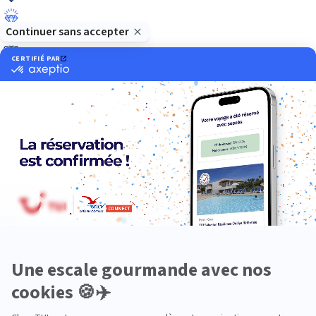
Luxe
Nature
Neige
Plongée
Premium