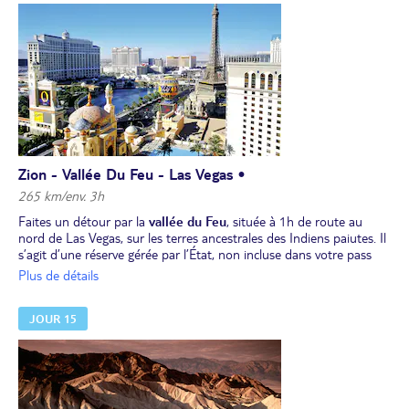
Zion - Vallée Du Feu - Las Vegas •
265 km/env. 3h
Faites un détour par la
vallée du Feu
, située à 1h de route au
nord de Las Vegas, sur les terres ancestrales des Indiens paiutes. Il
s’agit d’une réserve gérée par l’État, non incluse dans votre pass
des parcs nationaux (prévoir 10 $ US/voiture) . Vous y accédez en
Plus de détails
prenant la sortie 93 vers Logandale/Overton, et rejoignez
l'autoroute I-15 après la visite, au niveau de la sortie 75 (prévoir
JOUR 15
3h). Puis, courte route (1h) pour Las Vegas, la ville qui ne dort
jamais.
Bienvenue à Las Vegas ! Profitez des attractions de cette ville
célèbre pour ses hôtels-casinos délirants. Vous pouvez aussi, dans
les environs, faire une randonnée au calme au milieu des superbes
paysages du Red Rock Canyon. 2 nuits à Las Vegas.