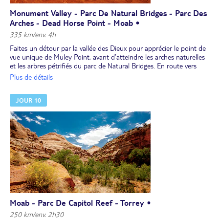
Monument Valley - Parc De Natural Bridges - Parc Des
Arches - Dead Horse Point - Moab •
335 km/env. 4h
Faites un détour par la vallée des Dieux pour apprécier le point de
vue unique de Muley Point, avant d’atteindre les arches naturelles
et les arbres pétrifiés du parc de Natural Bridges. En route vers
Moab, nous vous conseillons un arrêt-photo à Newspaper Rock,
Plus de détails
sur le chemin d'entrée du parc de Canyonlands. Découvrez le parc
des Arches et Dead Horse Point.
JOUR 10
NB :
Parc de Arches : Pensez à faire votre réservation d’accès des
mois à l’avance sur le site du Arches National Park :
https://www.recreation.gov/timed-entry/10088426. Ouverture des
réservations 3 mois avant la date de visite. Voir, plus bas, la
rubrique "Infos particulières".
Moab - Parc De Capitol Reef - Torrey •
250 km/env. 2h30