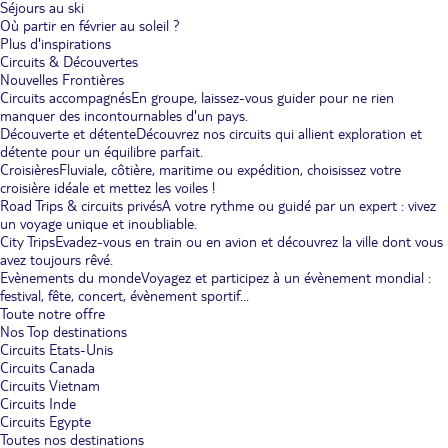
Séjours au ski
Où partir en février au soleil ?
Plus d'inspirations
Circuits & Découvertes
Nouvelles Frontières
Circuits accompagnés
En groupe, laissez-vous guider pour ne rien
manquer des incontournables d'un pays.
Découverte et détente
Découvrez nos circuits qui allient exploration et
détente pour un équilibre parfait.
Croisières
Fluviale, côtière, maritime ou expédition, choisissez votre
croisière idéale et mettez les voiles !
Road Trips & circuits privés
A votre rythme ou guidé par un expert : vivez
un voyage unique et inoubliable.
City Trips
Evadez-vous en train ou en avion et découvrez la ville dont vous
avez toujours rêvé.
Evènements du monde
Voyagez et participez à un évènement mondial :
festival, fête, concert, évènement sportif...
Toute notre offre
Nos Top destinations
Circuits Etats-Unis
Circuits Canada
Circuits Vietnam
Circuits Inde
Circuits Egypte
Toutes nos destinations