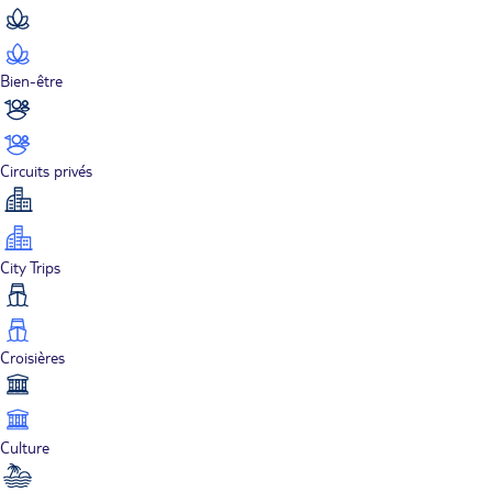
Bien-être
Circuits privés
City Trips
Croisières
Culture