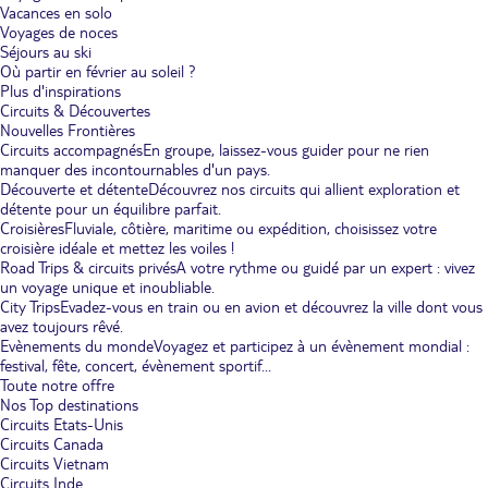
Vacances en solo
Voyages de noces
Séjours au ski
Où partir en février au soleil ?
Plus d'inspirations
Circuits & Découvertes
Nouvelles Frontières
Circuits accompagnés
En groupe, laissez-vous guider pour ne rien
manquer des incontournables d'un pays.
Découverte et détente
Découvrez nos circuits qui allient exploration et
détente pour un équilibre parfait.
Croisières
Fluviale, côtière, maritime ou expédition, choisissez votre
croisière idéale et mettez les voiles !
Road Trips & circuits privés
A votre rythme ou guidé par un expert : vivez
un voyage unique et inoubliable.
City Trips
Evadez-vous en train ou en avion et découvrez la ville dont vous
avez toujours rêvé.
Evènements du monde
Voyagez et participez à un évènement mondial :
festival, fête, concert, évènement sportif...
Toute notre offre
Nos Top destinations
Circuits Etats-Unis
Circuits Canada
Circuits Vietnam
Circuits Inde