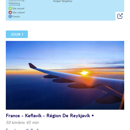
JOUR 1
France - Keflavík - Région De Reykjavík •
50 km/env. 45 min