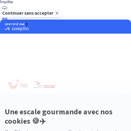
Insolite
Luxe
Nature
Neige
Plongée
Premium