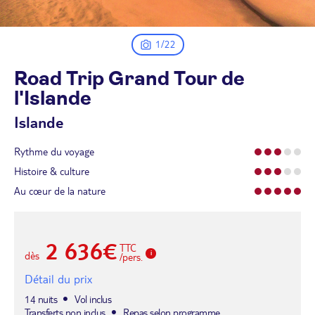
1/22
Road Trip Grand Tour de
l'Islande
Islande
Rythme du voyage
Histoire & culture
Au cœur de la nature
2 636€
TTC
dès
/pers.
Détail du prix
14 nuits
Vol inclus
Transferts non inclus
Repas selon programme