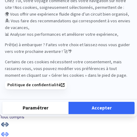
Road Trips
Safari
Sénior
Tennis
Tout compris