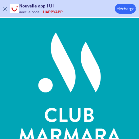
Nouvelle
app TUI
Télécharger
30€ offerts*
sur votre
voyage !
Hôtels & Clubs
avec le code :
HAPPYAPP