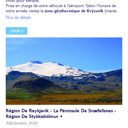
Envol pour Keflavík.
Prise en charge de votre véhicule à l'aéroport. Selon l’horaire de
votre arrivée, visitez la
zone géothermique de Krýsuvík
(mares
bouillonnantes, solfatares, fumerolles) ou découvrez à votre
Plus de détails
rythme la ville de Reykjavík. Possibilité de réserver avant départ
l'une des excursions optionnelles proposées dans la rubrique
JOUR 2
"Activités optionnelles" (voir plus bas).
Dîner libre.
Nuit dans la région de Reykjavík.
Région De Reykjavík - La Péninsule De Snæfellsnes -
Région De Stykkishólmur •
300 km/env. 3h30