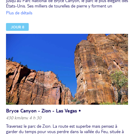
jusqu’au Parc National de Bryce Canyon, le parc le plus élégant des
États-Unis. Ses milliers de tourelles de pierre y forment un
spectacle unique.
Plus de détails
JOUR 8
Bryce Canyon - Zion - Las Vegas •
430 km/env. 4 h 30
Traversez le parc de Zion. La route est superbe mais pensez à
garder du temps pour vous perdre dans la vallée du Feu, située à