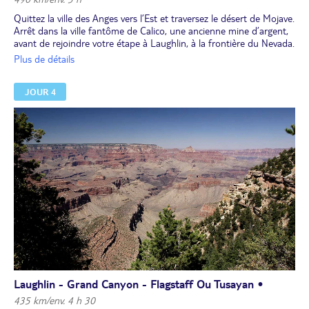
Quittez la ville des Anges vers l’Est et traversez le désert de Mojave.
Arrêt dans la ville fantôme de Calico, une ancienne mine d’argent,
avant de rejoindre votre étape à Laughlin, à la frontière du Nevada.
Profitez de la soirée pour réviser les règles des jeux de hasard les
Plus de détails
plus célèbres (roulette, blackjack, etc.) dans les casinos situés le
long du fleuve Colorado.
JOUR 4
Laughlin - Grand Canyon - Flagstaff Ou Tusayan •
435 km/env. 4 h 30