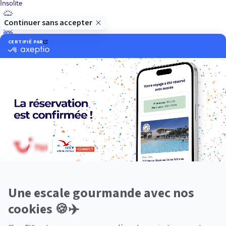
Insolite
Luxe
Nature
Neige
Plongée
Premium