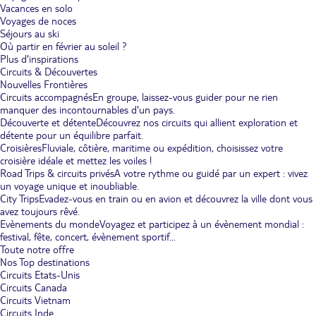
Vacances en solo
Voyages de noces
Séjours au ski
Où partir en février au soleil ?
Plus d'inspirations
Circuits & Découvertes
Nouvelles Frontières
Circuits accompagnés
En groupe, laissez-vous guider pour ne rien
manquer des incontournables d'un pays.
Découverte et détente
Découvrez nos circuits qui allient exploration et
détente pour un équilibre parfait.
Croisières
Fluviale, côtière, maritime ou expédition, choisissez votre
croisière idéale et mettez les voiles !
Road Trips & circuits privés
A votre rythme ou guidé par un expert : vivez
un voyage unique et inoubliable.
City Trips
Evadez-vous en train ou en avion et découvrez la ville dont vous
avez toujours rêvé.
Evènements du monde
Voyagez et participez à un évènement mondial :
festival, fête, concert, évènement sportif...
Toute notre offre
Nos Top destinations
Circuits Etats-Unis
Circuits Canada
Circuits Vietnam
Circuits Inde