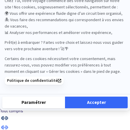
Road Trips
Safari
Sénior
Tennis
Tout compris