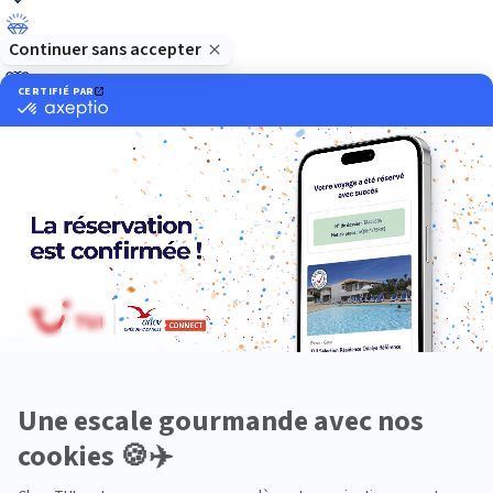
Luxe
Nature
Neige
Plongée
Premium