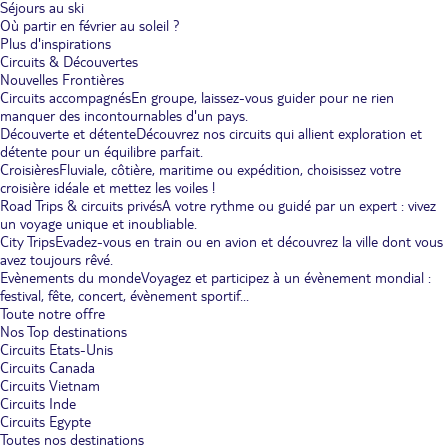
Séjours au ski
Où partir en février au soleil ?
Plus d'inspirations
Circuits & Découvertes
Nouvelles Frontières
Circuits accompagnés
En groupe, laissez-vous guider pour ne rien
manquer des incontournables d'un pays.
Découverte et détente
Découvrez nos circuits qui allient exploration et
détente pour un équilibre parfait.
Croisières
Fluviale, côtière, maritime ou expédition, choisissez votre
croisière idéale et mettez les voiles !
Road Trips & circuits privés
A votre rythme ou guidé par un expert : vivez
un voyage unique et inoubliable.
City Trips
Evadez-vous en train ou en avion et découvrez la ville dont vous
avez toujours rêvé.
Evènements du monde
Voyagez et participez à un évènement mondial :
festival, fête, concert, évènement sportif...
Toute notre offre
Nos Top destinations
Circuits Etats-Unis
Circuits Canada
Circuits Vietnam
Circuits Inde
Circuits Egypte
Toutes nos destinations