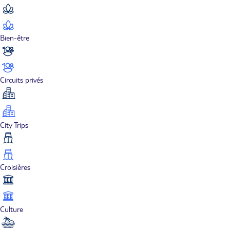
Bien-être
Circuits privés
City Trips
Croisières
Culture