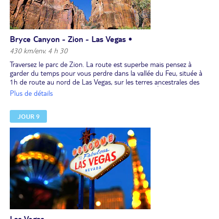
Bryce Canyon - Zion - Las Vegas •
430 km/env. 4 h 30
Traversez le parc de Zion. La route est superbe mais pensez à
garder du temps pour vous perdre dans la vallée du Feu, située à
1h de route au nord de Las Vegas, sur les terres ancestrales des
Indiens paiutes. Il s’agit d’une réserve gérée par l’État, non incluse
Plus de détails
dans votre pass des parcs nationaux (prévoir 10 $ US/voiture) .
Vous y accédez en prenant la sortie 93 vers Logandale/Overton, et
JOUR 9
rejoignez l'autoroute I-15 après la visite, au niveau de la sortie 75
(prévoir 3h). Puis, courte route (1h) pour Las Vegas.
Las Vegas