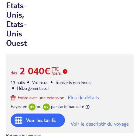
Etats-
Unis,
Etats-
Unis
Ouest
2 040€
TTC
dès
/pers.
13 nuits
Vol inclus
Transferts non inclus
Hébergement seul
Plus de détails
Existe avec une extension
Payez en
ou
par carte bancaire
Voir les tarifs
Voir le descriptif du voyage
Rythme du voyage