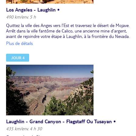
Los Angeles - Laughlin •
490 km/env. 5 h
Quittez la ville des Anges vers l’Est et traversez le désert de Mojave.
Arrêt dans la ville fantôme de Calico, une ancienne mine d’argent,
avant de rejoindre votre étape à Laughlin, à la frontière du Nevada.
Profitez de la soirée pour réviser les règles des jeux de hasard les
Plus de détails
plus célèbres (roulette, blackjack, etc.) dans les casinos situés le
long du fleuve Colorado.
JOUR 4
Laughlin - Grand Canyon - Flagstaff Ou Tusayan •
435 km/env. 4 h 30