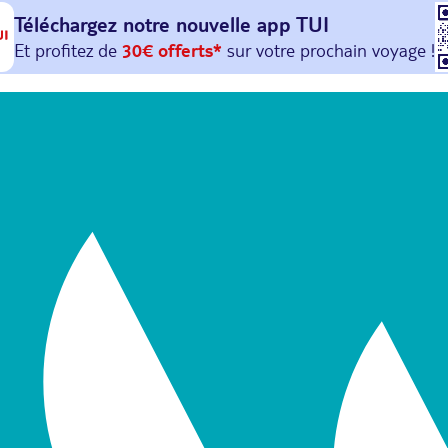
Téléchargez notre nouvelle
app TUI
Et profitez de
30€ offerts*
sur votre
prochain
voyage !
avec le code :
HAPPYAPP