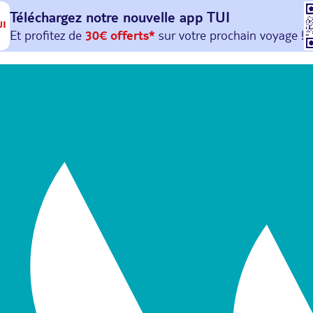
Téléchargez notre nouvelle
app TUI
Et profitez de
30€ offerts*
sur votre
prochain
voyage !
avec le code :
HAPPYAPP