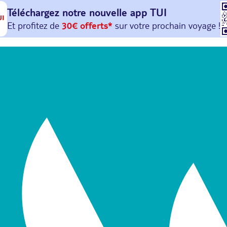
Téléchargez notre nouvelle
app TUI
Et profitez de
30€ offerts*
sur votre
prochain
voyage !
avec le code :
HAPPYAPP