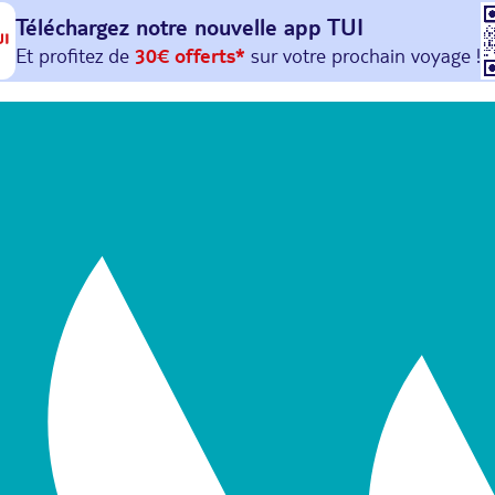
Téléchargez notre nouvelle
app TUI
Et profitez de
30€ offerts*
sur votre
prochain
voyage !
avec le code :
HAPPYAPP