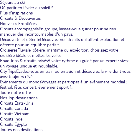
Séjours au ski
Où partir en février au soleil ?
Plus d'inspirations
Circuits & Découvertes
Nouvelles Frontières
Circuits accompagnés
En groupe, laissez-vous guider pour ne rien
manquer des incontournables d'un pays.
Découverte et détente
Découvrez nos circuits qui allient exploration et
détente pour un équilibre parfait.
Croisières
Fluviale, côtière, maritime ou expédition, choisissez votre
croisière idéale et mettez les voiles !
Road Trips & circuits privés
A votre rythme ou guidé par un expert : vivez
un voyage unique et inoubliable.
City Trips
Evadez-vous en train ou en avion et découvrez la ville dont vous
avez toujours rêvé.
Evènements du monde
Voyagez et participez à un évènement mondial :
festival, fête, concert, évènement sportif...
Toute notre offre
Nos Top destinations
Circuits Etats-Unis
Circuits Canada
Circuits Vietnam
Circuits Inde
Circuits Egypte
Toutes nos destinations