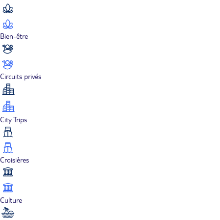
Bien-être
Circuits privés
City Trips
Croisières
Culture