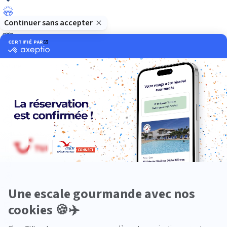
Luxe
Nature
Neige
Plongée
Premium