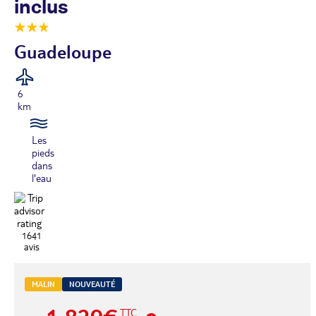
inclus
Guadeloupe
6
km
Les
pieds
dans
l'eau
1641
avis
MALIN
NOUVEAUTÉ
TTC