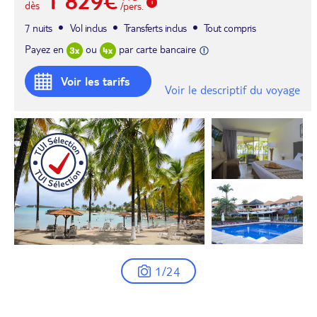
1 829€
dès
/pers.
7 nuits
Vol inclus
Transferts inclus
Tout compris
Payez en
ou
par carte bancaire
Voir les tarifs
Voir le descriptif du voyage
1/24