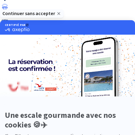
Luxe
Nature
Neige
Plongée
Premium