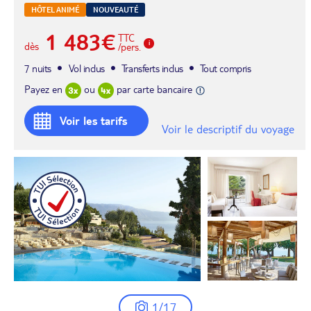
HÔTEL ANIMÉ
NOUVEAUTÉ
1 483€
TTC
dès
/pers.
7 nuits
Vol inclus
Transferts inclus
Tout compris
Payez en
ou
par carte bancaire
Voir les tarifs
Voir le descriptif du voyage
1/17