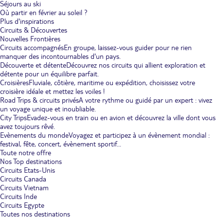
Séjours au ski
Où partir en février au soleil ?
Plus d'inspirations
Circuits & Découvertes
Nouvelles Frontières
Circuits accompagnés
En groupe, laissez-vous guider pour ne rien
manquer des incontournables d'un pays.
Découverte et détente
Découvrez nos circuits qui allient exploration et
détente pour un équilibre parfait.
Croisières
Fluviale, côtière, maritime ou expédition, choisissez votre
croisière idéale et mettez les voiles !
Road Trips & circuits privés
A votre rythme ou guidé par un expert : vivez
un voyage unique et inoubliable.
City Trips
Evadez-vous en train ou en avion et découvrez la ville dont vous
avez toujours rêvé.
Evènements du monde
Voyagez et participez à un évènement mondial :
festival, fête, concert, évènement sportif...
Toute notre offre
Nos Top destinations
Circuits Etats-Unis
Circuits Canada
Circuits Vietnam
Circuits Inde
Circuits Egypte
Toutes nos destinations