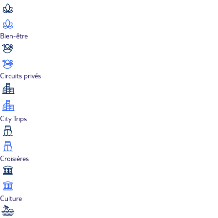
Bien-être
Circuits privés
City Trips
Croisières
Culture