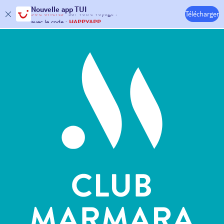
Nouvelle
app TUI
Télécharger
30€ offerts*
sur votre
voyage !
Hôtels & Clubs
avec le code :
HAPPYAPP