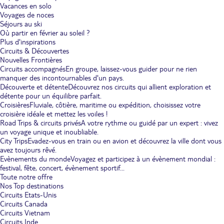
Vacances en solo
Voyages de noces
Séjours au ski
Où partir en février au soleil ?
Plus d'inspirations
Circuits & Découvertes
Nouvelles Frontières
Circuits accompagnés
En groupe, laissez-vous guider pour ne rien
manquer des incontournables d'un pays.
Découverte et détente
Découvrez nos circuits qui allient exploration et
détente pour un équilibre parfait.
Croisières
Fluviale, côtière, maritime ou expédition, choisissez votre
croisière idéale et mettez les voiles !
Road Trips & circuits privés
A votre rythme ou guidé par un expert : vivez
un voyage unique et inoubliable.
City Trips
Evadez-vous en train ou en avion et découvrez la ville dont vous
avez toujours rêvé.
Evènements du monde
Voyagez et participez à un évènement mondial :
festival, fête, concert, évènement sportif...
Toute notre offre
Nos Top destinations
Circuits Etats-Unis
Circuits Canada
Circuits Vietnam
Circuits Inde