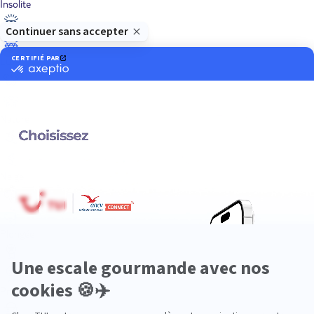
Insolite
Luxe
Nature
Neige
Plongée
Premium