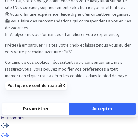
Road Trips
Safari
Sénior
Tennis
Tout compris