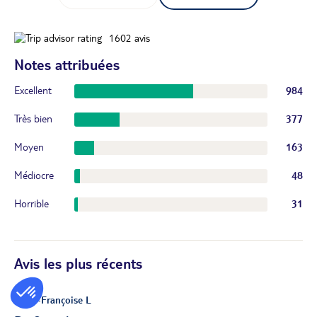
1602
avis
Notes attribuées
Excellent
984
Très bien
377
Moyen
163
Médiocre
48
Horrible
31
Avis les plus récents
Anne-Françoise L