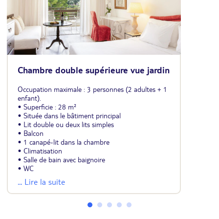
Chambre double supérieure vue jardin
Occupation maximale : 3 personnes (2 adultes + 1
enfant).
• Superficie : 28 m²
• Située dans le bâtiment principal
• Lit double ou deux lits simples
• Balcon
• 1 canapé-lit dans la chambre
• Climatisation
• Salle de bain avec baignoire
• WC
• Minibar
... Lire la suite
• Coffre-fort
• Télévision
• Plateau de courtoisie (thé/café)
• Sèche-cheveux