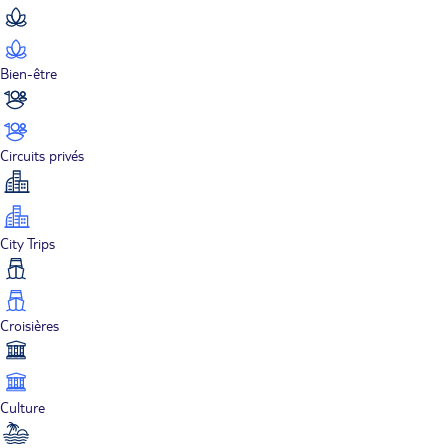
Bien-être
Circuits privés
City Trips
Croisières
Culture