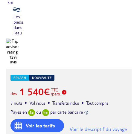
km
Les
pieds
dans
l'eau
1293
avis
SPLASH
NOUVEAUTÉ
1 540€
TTC
dès
/pers.
7 nuits
Vol inclus
Transferts inclus
Tout compris
Payez en
ou
par carte bancaire
Voir les tarifs
Voir le descriptif du voyage