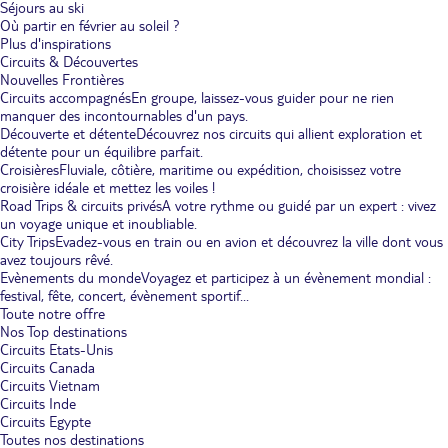
Séjours au ski
Où partir en février au soleil ?
Plus d'inspirations
Circuits & Découvertes
Nouvelles Frontières
Circuits accompagnés
En groupe, laissez-vous guider pour ne rien
manquer des incontournables d'un pays.
Découverte et détente
Découvrez nos circuits qui allient exploration et
détente pour un équilibre parfait.
Croisières
Fluviale, côtière, maritime ou expédition, choisissez votre
croisière idéale et mettez les voiles !
Road Trips & circuits privés
A votre rythme ou guidé par un expert : vivez
un voyage unique et inoubliable.
City Trips
Evadez-vous en train ou en avion et découvrez la ville dont vous
avez toujours rêvé.
Evènements du monde
Voyagez et participez à un évènement mondial :
festival, fête, concert, évènement sportif...
Toute notre offre
Nos Top destinations
Circuits Etats-Unis
Circuits Canada
Circuits Vietnam
Circuits Inde
Circuits Egypte
Toutes nos destinations