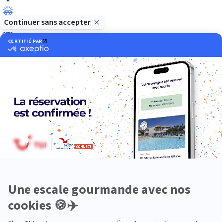
Luxe
Nature
Neige
Plongée
Premium