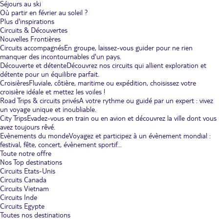
Séjours au ski
Où partir en février au soleil ?
Plus d'inspirations
Circuits & Découvertes
Nouvelles Frontières
Circuits accompagnés
En groupe, laissez-vous guider pour ne rien
manquer des incontournables d'un pays.
Découverte et détente
Découvrez nos circuits qui allient exploration et
détente pour un équilibre parfait.
Croisières
Fluviale, côtière, maritime ou expédition, choisissez votre
croisière idéale et mettez les voiles !
Road Trips & circuits privés
A votre rythme ou guidé par un expert : vivez
un voyage unique et inoubliable.
City Trips
Evadez-vous en train ou en avion et découvrez la ville dont vous
avez toujours rêvé.
Evènements du monde
Voyagez et participez à un évènement mondial :
festival, fête, concert, évènement sportif...
Toute notre offre
Nos Top destinations
Circuits Etats-Unis
Circuits Canada
Circuits Vietnam
Circuits Inde
Circuits Egypte
Toutes nos destinations