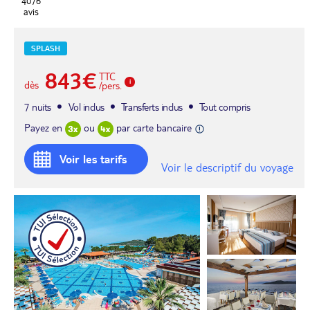
4076
avis
SPLASH
843€
TTC
dès
/pers.
7 nuits
Vol inclus
Transferts inclus
Tout compris
Payez en
ou
par carte bancaire
Voir les tarifs
Voir le descriptif du voyage