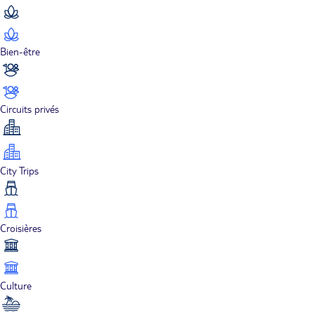
Bien-être
Circuits privés
City Trips
Croisières
Culture