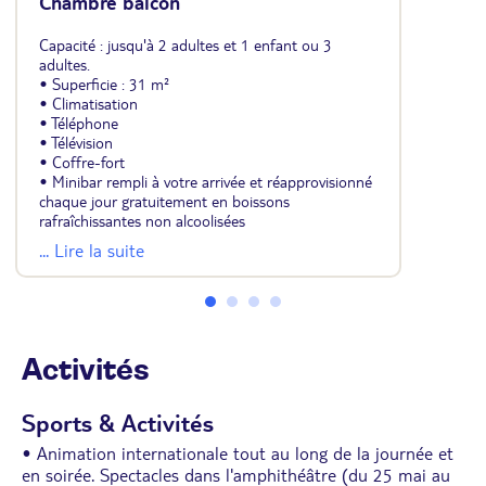
Chambre balcon
Capacité : jusqu'à 2 adultes et 1 enfant ou 3
adultes.
• Superficie : 31 m²
• Climatisation
• Téléphone
• Télévision
• Coffre-fort
• Minibar rempli à votre arrivée et réapprovisionné
chaque jour gratuitement en boissons
rafraîchissantes non alcoolisées
• Salle de bains avec douche et sèche-cheveux
... Lire la suite
• Balcon
• Vue jardin
Activités
Sports & Activités
• Animation internationale tout au long de la journée et
en soirée. Spectacles dans l'amphithéâtre (du 25 mai au