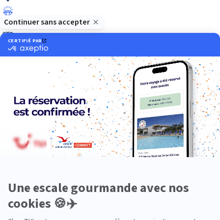
Luxe
Nature
Neige
Plongée
Premium