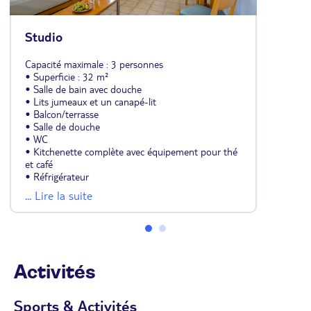
Studio
Capacité maximale : 3 personnes
• Superficie : 32 m²
• Salle de bain avec douche
• Lits jumeaux et un canapé-lit
• Balcon/terrasse
• Salle de douche
• WC
• Kitchenette complète avec équipement pour thé
et café
• Réfrigérateur
• Téléphone
... Lire la suite
• TV satellite
• Climatisation (24h/24 de mai à octobre)
• Chauffage (avril si nécessaire)
• Sèche-cheveux
• Coffre-fort gratuit
• Wi-Fi gratuit
Activités
Sports & Activités