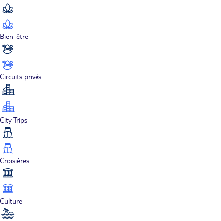
Bien-être
Circuits privés
City Trips
Croisières
Culture