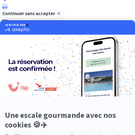
Luxe
Nature
Neige
Plongée
Premium