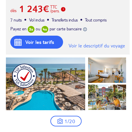
1 243€
TTC
dès
/pers.
7 nuits
Vol inclus
Transferts inclus
Tout compris
Payez en
ou
par carte bancaire
Voir les tarifs
Voir le descriptif du voyage
1/20