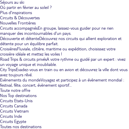
Séjours au ski
Où partir en février au soleil ?
Plus d'inspirations
Circuits & Découvertes
Nouvelles Frontières
Circuits accompagnés
En groupe, laissez-vous guider pour ne rien
manquer des incontournables d'un pays.
Découverte et détente
Découvrez nos circuits qui allient exploration et
détente pour un équilibre parfait.
Croisières
Fluviale, côtière, maritime ou expédition, choisissez votre
croisière idéale et mettez les voiles !
Road Trips & circuits privés
A votre rythme ou guidé par un expert : vivez
un voyage unique et inoubliable.
City Trips
Evadez-vous en train ou en avion et découvrez la ville dont vous
avez toujours rêvé.
Evènements du monde
Voyagez et participez à un évènement mondial :
festival, fête, concert, évènement sportif...
Toute notre offre
Nos Top destinations
Circuits Etats-Unis
Circuits Canada
Circuits Vietnam
Circuits Inde
Circuits Egypte
Toutes nos destinations