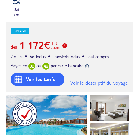
0,8
km
SPLASH
1 172€
TTC
dès
/pers.
7 nuits
Vol inclus
Transferts inclus
Tout compris
Payez en
ou
par carte bancaire
Voir les tarifs
Voir le descriptif du voyage