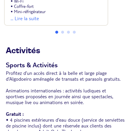
• Wi-Fi
• Coffre-fort
• Mini-réfrigérateur
• Salle de bains avec sèche-cheveux
... Lire la suite
• Balcon ou terrasse
Activités
Sports & Activités
Profitez d’un accès direct à la belle et large plage
d'Algodoeiro aménagée de transats et parasols gratuits.
Animations internationales : activités ludiques et
sportives proposées en journée ainsi que spectacles,
musique live ou animations en soirée.
Gratuit :
• 4 piscines extérieures d'eau douce (service de serviettes
de piscine inclus) dont une réservée aux clients des