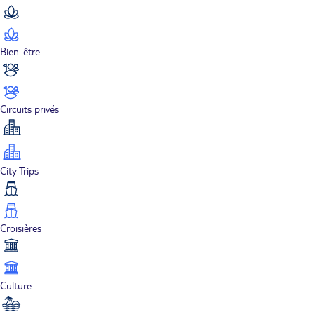
Bien-être
Circuits privés
City Trips
Croisières
Culture