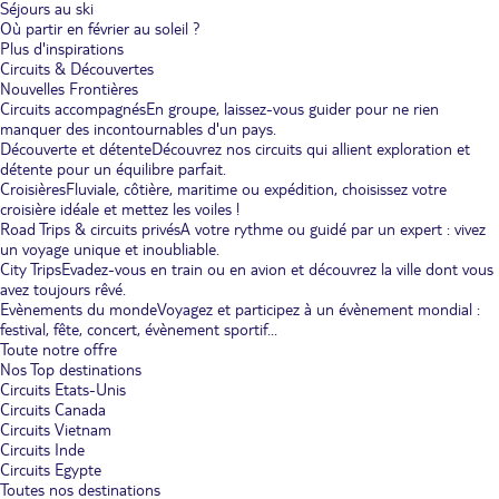
Séjours au ski
Où partir en février au soleil ?
Plus d'inspirations
Circuits & Découvertes
Nouvelles Frontières
Circuits accompagnés
En groupe, laissez-vous guider pour ne rien
manquer des incontournables d'un pays.
Découverte et détente
Découvrez nos circuits qui allient exploration et
détente pour un équilibre parfait.
Croisières
Fluviale, côtière, maritime ou expédition, choisissez votre
croisière idéale et mettez les voiles !
Road Trips & circuits privés
A votre rythme ou guidé par un expert : vivez
un voyage unique et inoubliable.
City Trips
Evadez-vous en train ou en avion et découvrez la ville dont vous
avez toujours rêvé.
Evènements du monde
Voyagez et participez à un évènement mondial :
festival, fête, concert, évènement sportif...
Toute notre offre
Nos Top destinations
Circuits Etats-Unis
Circuits Canada
Circuits Vietnam
Circuits Inde
Circuits Egypte
Toutes nos destinations