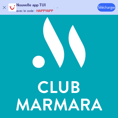
Hôtels & Clubs
Nouvelle
app TUI
Télécharger
30€ offerts*
sur votre
voyage !
avec le code :
HAPPYAPP