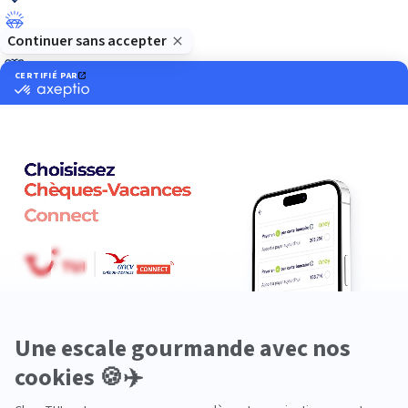
Luxe
Nature
Neige
Plongée
Premium