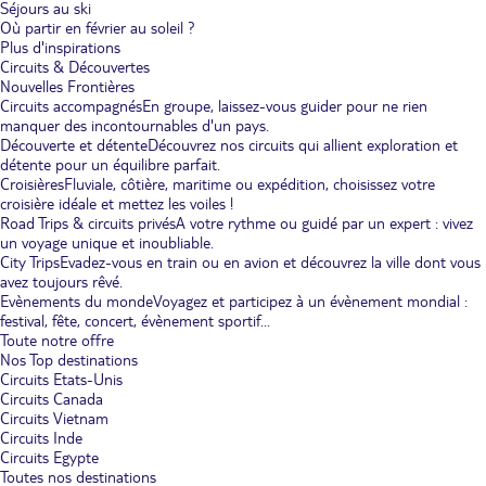
Séjours au ski
Où partir en février au soleil ?
Plus d'inspirations
Circuits & Découvertes
Nouvelles Frontières
Circuits accompagnés
En groupe, laissez-vous guider pour ne rien
manquer des incontournables d'un pays.
Découverte et détente
Découvrez nos circuits qui allient exploration et
détente pour un équilibre parfait.
Croisières
Fluviale, côtière, maritime ou expédition, choisissez votre
croisière idéale et mettez les voiles !
Road Trips & circuits privés
A votre rythme ou guidé par un expert : vivez
un voyage unique et inoubliable.
City Trips
Evadez-vous en train ou en avion et découvrez la ville dont vous
avez toujours rêvé.
Evènements du monde
Voyagez et participez à un évènement mondial :
festival, fête, concert, évènement sportif...
Toute notre offre
Nos Top destinations
Circuits Etats-Unis
Circuits Canada
Circuits Vietnam
Circuits Inde
Circuits Egypte
Toutes nos destinations