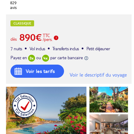
829
avis
CLASSIQUE
890€
TTC
dès
/pers.
7 nuits
Vol inclus
Transferts inclus
Petit déjeuner
Payez en
ou
par carte bancaire
Voir les tarifs
Voir le descriptif du voyage