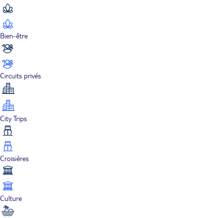
Bien-être
Circuits privés
City Trips
Croisières
Culture