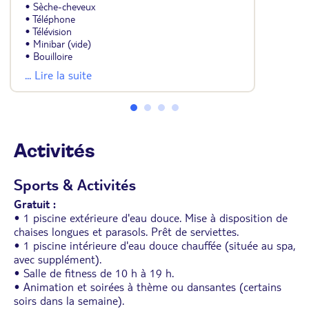
• Sèche-cheveux
• Téléphone
• Télévision
• Minibar (vide)
• Bouilloire
• Coffre-fort (payant)
... Lire la suite
• Wifi et balcon ou terrasse avec vue sur le jardin
botanique.
Activités
Sports & Activités
Gratuit :
• 1 piscine extérieure d'eau douce. Mise à disposition de
chaises longues et parasols. Prêt de serviettes.
• 1 piscine intérieure d'eau douce chauffée (située au spa,
avec supplément).
• Salle de fitness de 10 h à 19 h.
• Animation et soirées à thème ou dansantes (certains
soirs dans la semaine).