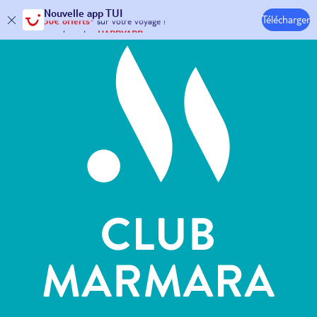
Hôtels & Clubs
Nouvelle
app TUI
Télécharger
30€ offerts*
sur votre
voyage !
avec le code :
HAPPYAPP