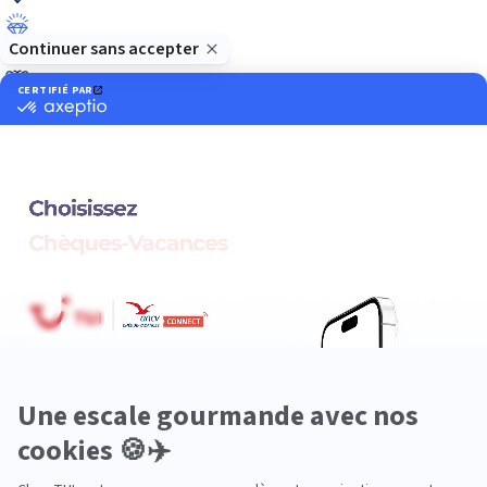
Luxe
Nature
Neige
Plongée
Premium