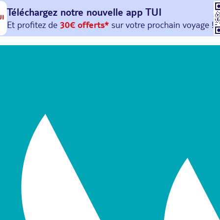
Téléchargez notre nouvelle
app TUI
Et profitez de
30€ offerts*
sur votre
prochain
voyage !
avec le code :
HAPPYAPP