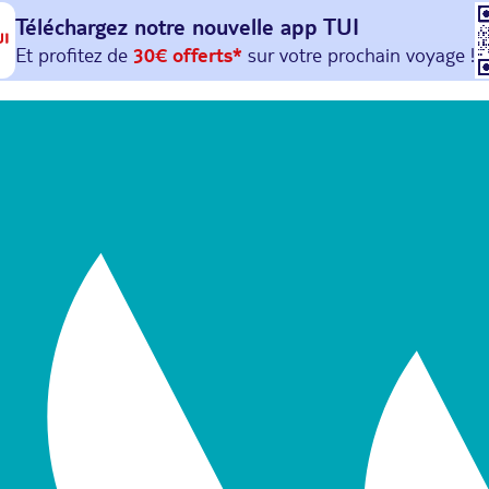
Téléchargez notre nouvelle
app TUI
Et profitez de
30€ offerts*
sur votre
prochain
voyage !
avec le code :
HAPPYAPP