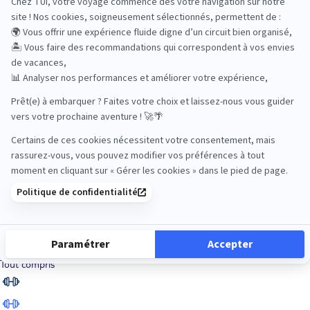
Road Trips
Safari
Sénior
Tennis
Tout compris