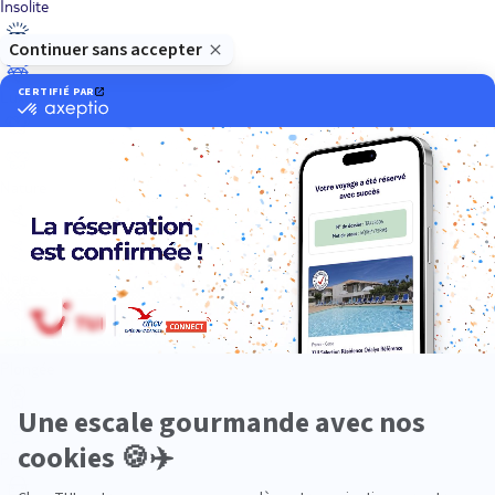
Insolite
Luxe
Nature
Neige
Plongée
Premium