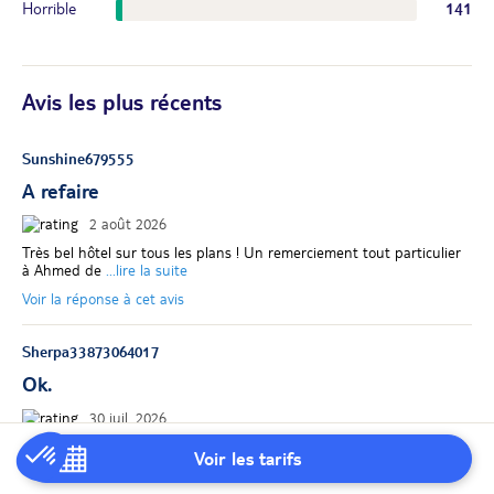
Horrible
141
Avis les plus récents
Sunshine679555
A refaire
2 août 2026
Très bel hôtel sur tous les plans ! Un remerciement tout particulier
à Ahmed de
...lire la suite
Voir la réponse à cet avis
Sherpa33873064017
Ok.
30 juil. 2026
Hotel et accueil très bien , Ahmed de la réception et très sympa et
Voir les tarifs
se débrouil
...lire la suite
Voir la réponse à cet avis