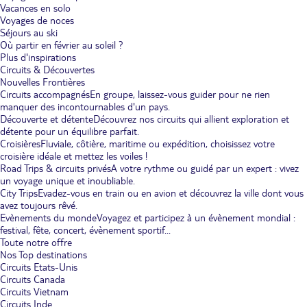
Vacances en solo
Voyages de noces
Séjours au ski
Où partir en février au soleil ?
Plus d'inspirations
Circuits & Découvertes
Nouvelles Frontières
Circuits accompagnés
En groupe, laissez-vous guider pour ne rien
manquer des incontournables d'un pays.
Découverte et détente
Découvrez nos circuits qui allient exploration et
détente pour un équilibre parfait.
Croisières
Fluviale, côtière, maritime ou expédition, choisissez votre
croisière idéale et mettez les voiles !
Road Trips & circuits privés
A votre rythme ou guidé par un expert : vivez
un voyage unique et inoubliable.
City Trips
Evadez-vous en train ou en avion et découvrez la ville dont vous
avez toujours rêvé.
Evènements du monde
Voyagez et participez à un évènement mondial :
festival, fête, concert, évènement sportif...
Toute notre offre
Nos Top destinations
Circuits Etats-Unis
Circuits Canada
Circuits Vietnam
Circuits Inde