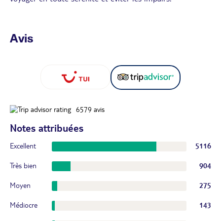
Avis
6579
avis
Notes attribuées
Excellent
5116
Très bien
904
Moyen
275
Médiocre
143