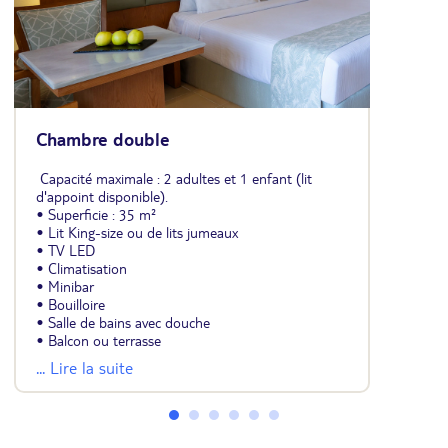
Chambre double
Capacité maximale : 2 adultes et 1 enfant (lit
d'appoint disponible).
• Superficie : 35 m²
• Lit King-size ou de lits jumeaux
• TV LED
• Climatisation
• Minibar
• Bouilloire
• Salle de bains avec douche
• Balcon ou terrasse
... Lire la suite
Minibar, boissons non alcoolisées, bière, mini-
bouteilles de vin, réapprovisionné deux fois par
semaine, bouteilles d'eau, thé et café en chambre,
réapprovisionnés quotidiennement.