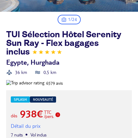
1/24
TUI Sélection Hôtel Serenity
Sun Ray - Flex bagages
inclus
Egypte, Hurghada
36 km
0,5 km
6579
avis
SPLASH
NOUVEAUTÉ
938€
TTC
dès
/pers.
Détail du prix
7 nuits
Vol inclus